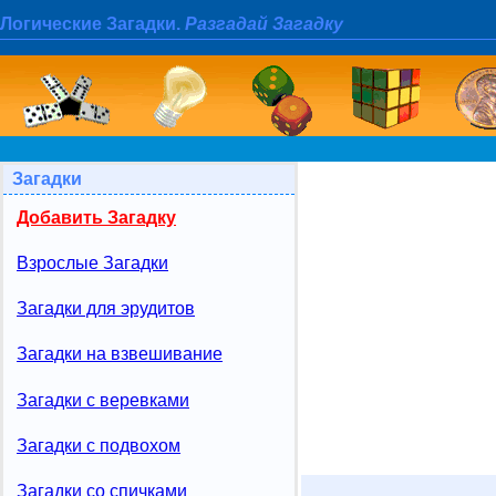
Логические Загадки.
Разгадай Загадку
Загадки
Добавить Загадку
Взрослые Загадки
Загадки для эрудитов
Загадки на взвешивание
Загадки с веревками
Загадки с подвохом
Загадки со спичками