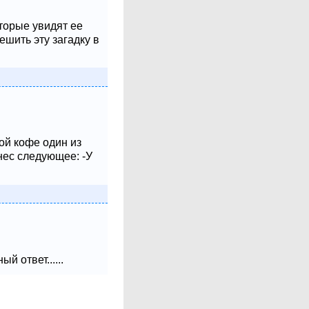
оторые увидят ее
шить эту загадку в
ой кофе один из
нес следующее: -У
 ответ......