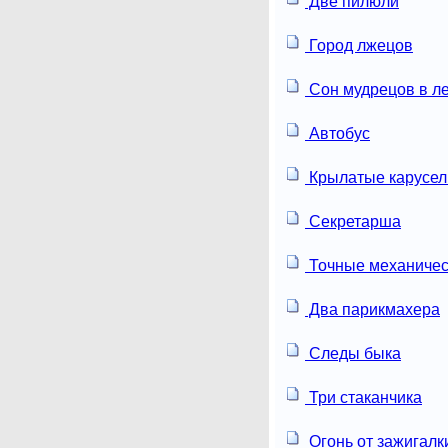
Две пилюли
Город лжецов
Сон мудрецов в л
Автобус
Крылатые карусел
Секретарша
Точные механичес
Два парикмахера
Следы быка
Три стаканчика
Огонь от зажигалк