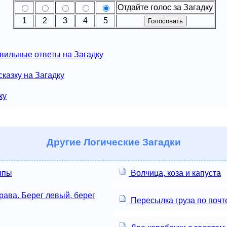
Отдайте голос за Загадку
1
2
3
4
5
вильные ответы на Загадку
казку на Загадку
ку
Другие
Логические Загадки
япы
Волчица, коза и капуста
ава. Берег левый, берег
Пересылка груза по почт