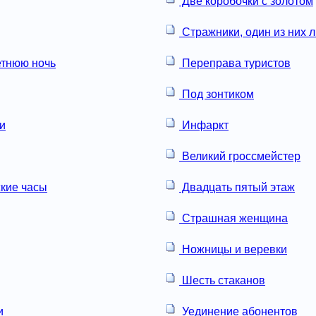
Две коробочки с золотом
Стражники, один из них л
етнюю ночь
Переправа туристов
Под зонтиком
и
Инфаркт
Великий гроссмейстер
кие часы
Двадцать пятый этаж
Страшная женщина
Ножницы и веревки
Шесть стаканов
и
Уединение абонентов