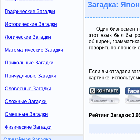
Загадка: Япон
Графические Загадки
Исторические Загадки
Один бизнесмен пр
этот язык был бы ро
Логические Загадки
обширен, грамматика
говорить по-японски 
Математические Загадки
Прикольные Загадки
Если вы отгадали заг
Причудливые Загадки
картинке, используем
Словесные Загадки
Сложные Загадки
Смешные Загадки
Рейтинг Загадки:
3.9
Физические Загадки
Случайная Загадка