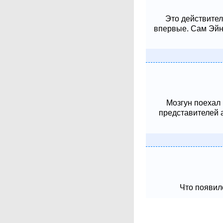
Это действител
впервые. Сам Эйнш
Мозгун поехал
представителей 
Что появило