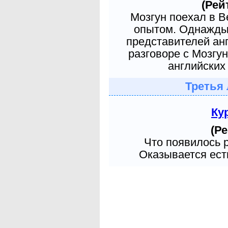
(Рей
Мозгун поехал в 
опытом. Однажды 
представителей ан
разговоре с Мозгу
английских 
Третья 
Ку
(Ре
Что появилось 
Оказывается есть