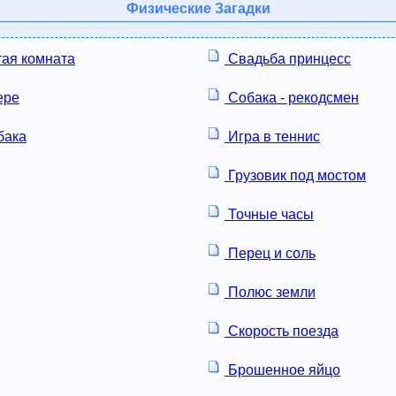
Физические Загадки
тая комната
Свадьба принцесс
ере
Собака - рекодсмен
бака
Игра в теннис
Грузовик под мостом
Точные часы
Перец и соль
Полюс земли
Скорость поезда
Брошенное яйцо