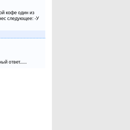
ой кофе один из
нес следующее: -У
 ответ......