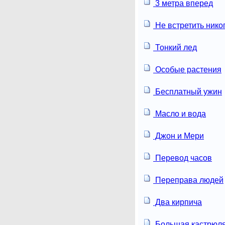
3 метра вперед
Не встретить нико
Тонкий лед
Особые растения
Бесплатный ужин
Масло и вода
Джон и Мери
Перевод часов
Переправа людей
Два кирпича
Большая кастрюл