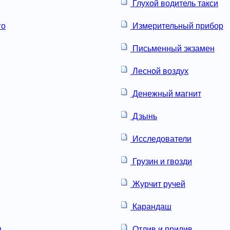
Глухой водитель такси
го
Измерительный прибор
Письменный экзамен
Лесной воздух
Денежный магнит
Дзынь
Исследователи
Грузин и гвозди
Журчит ручей
Карандаш
я
Отлив и прилив