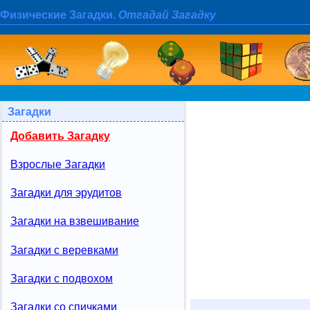
Физические Загадки.
Отгадай Загадку
Загадки
Добавить Загадку
Взрослые Загадки
Загадки для эрудитов
Загадки на взвешивание
Загадки с веревками
Загадки с подвохом
Загадки со спичками