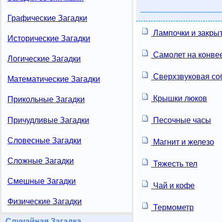
Графические Загадки
Лампочки и закры
Исторические Загадки
Самолет на конве
Логические Загадки
Сверхзвуковая со
Математические Загадки
Крышки люков
Прикольные Загадки
Причудливые Загадки
Песочные часы
Словесные Загадки
Магнит и железо
Сложные Загадки
Тяжесть тел
Смешные Загадки
Чай и кофе
Физические Загадки
Термометр
Случайная Загадка