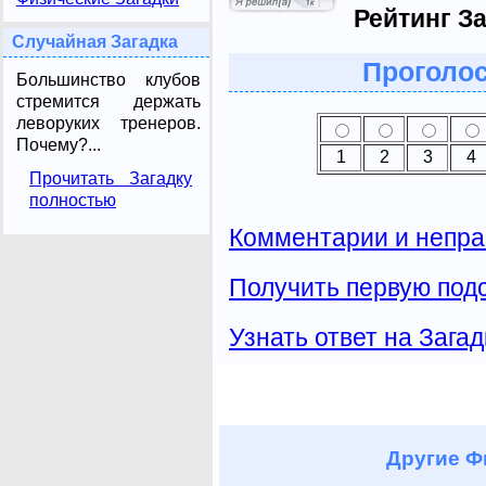
Рейтинг За
Случайная Загадка
Проголос
Большинство клубов
стремится держать
леворуких тренеров.
Почему?...
1
2
3
4
Прочитать Загадку
полностью
Комментарии и непра
Получить первую подс
Узнать ответ на Загад
Другие
Фи