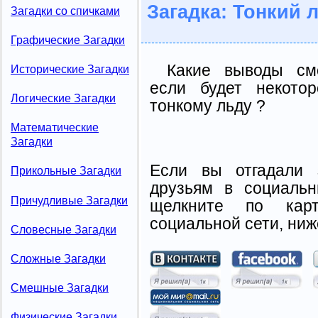
Загадка: Тонкий 
Загадки со спичками
Графические Загадки
Какие выводы смо
Исторические Загадки
если будет некото
Логические Загадки
тонкому льду ?
Математические
Загадки
Если вы отгадали 
Прикольные Загадки
друзьям в социальн
Причудливые Загадки
щелкните по карт
социальной сети, ниж
Словесные Загадки
Сложные Загадки
Смешные Загадки
Физические Загадки