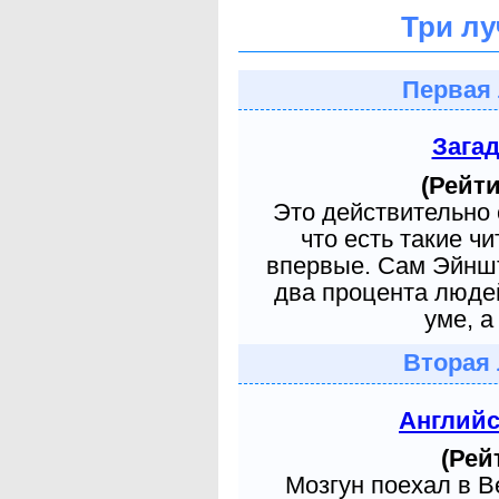
Три лу
Первая 
Зага
(Рейти
Это действительно 
что есть такие ч
впервые. Сам Эйншт
два процента людей
уме, а
Вторая 
Англий
(Рей
Мозгун поехал в 