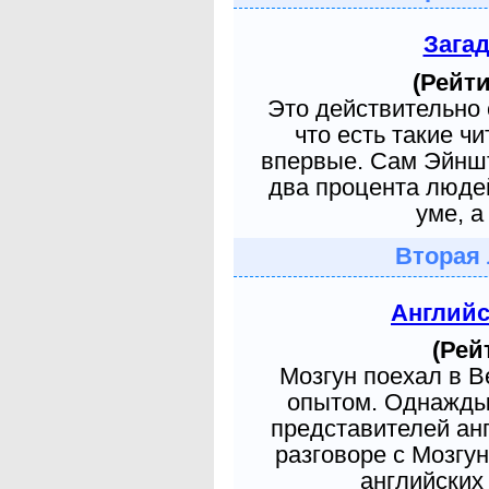
Зага
(Рейти
Это действительно 
что есть такие ч
впервые. Сам Эйншт
два процента людей
уме, а
Вторая 
Англий
(Рей
Мозгун поехал в 
опытом. Однажды 
представителей ан
разговоре с Мозгу
английских 