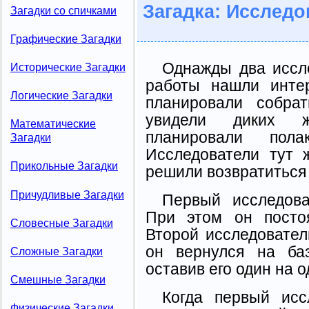
Загадка: Исследо
Загадки со спичками
Графические Загадки
Однажды два иссл
Исторические Загадки
работы нашли инте
Логические Загадки
планировали собра
увидели диких ж
Математические
планировали полак
Загадки
Исследователи тут 
Прикольные Загадки
решили возвратиться 
Причудливые Загадки
Первый исследова
При этом он посто
Словесные Загадки
Второй исследователь
он вернулся на баз
Сложные Загадки
оставив его один на 
Смешные Загадки
Когда первый исс
Физические Загадки