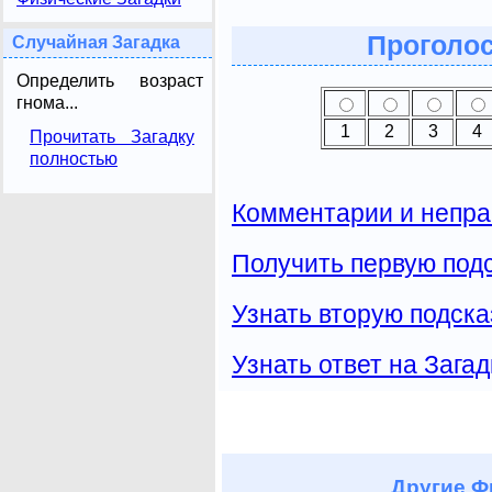
Проголос
Случайная Загадка
Определить возраст
гнома...
1
2
3
4
Прочитать Загадку
полностью
Комментарии и непра
Получить первую подс
Узнать вторую подска
Узнать ответ на Загад
Другие
Фи