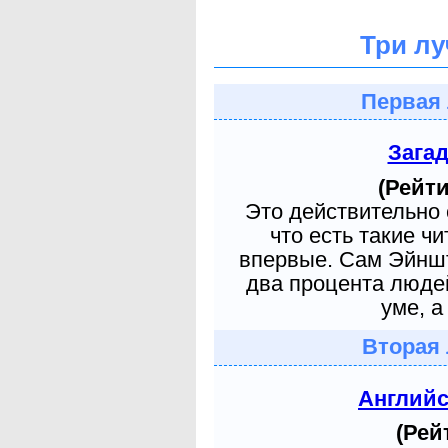
Три лу
Первая 
Зага
(Рейти
Это действительно 
что есть такие ч
впервые. Сам Эйншт
два процента людей
уме, а
Вторая 
Англий
(Рей