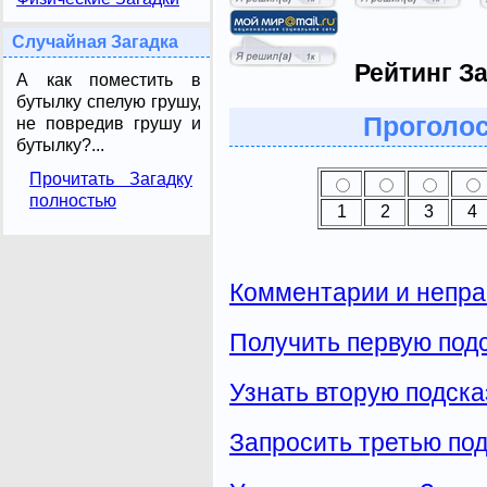
Случайная Загадка
Рейтинг За
А как поместить в
бутылку спелую грушу,
Проголос
не повредив грушу и
бутылку?...
Прочитать Загадку
полностью
1
2
3
4
Комментарии и непра
Получить первую подс
Узнать вторую подска
Запросить третью под