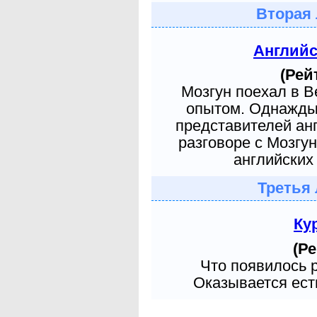
Вторая 
Англий
(Рей
Мозгун поехал в 
опытом. Однажды 
представителей ан
разговоре с Мозгу
английских 
Третья 
Ку
(Ре
Что появилось 
Оказывается есть