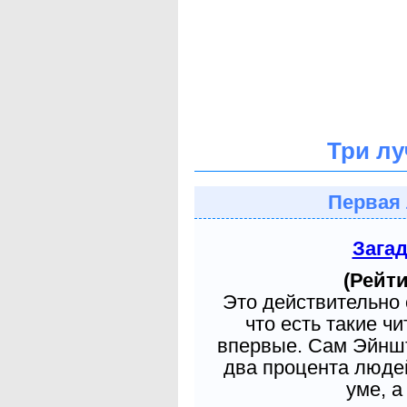
Три лу
Первая 
Зага
(Рейти
Это действительно 
что есть такие ч
впервые. Сам Эйншт
два процента людей
уме, а