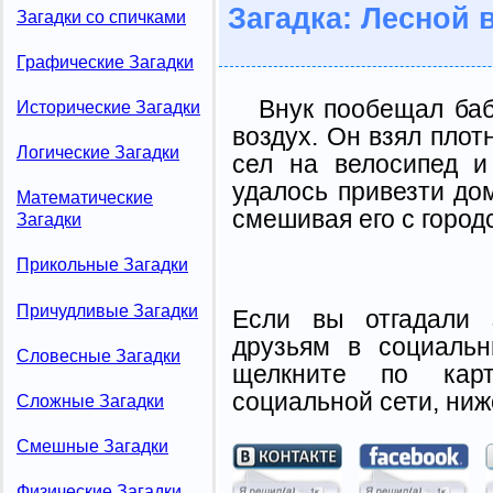
Загадка: Лесной 
Загадки со спичками
Графические Загадки
Внук пообещал баб
Исторические Загадки
воздух. Он взял пло
Логические Загадки
сел на велосипед и
удалось привезти до
Математические
смешивая его с город
Загадки
Прикольные Загадки
Причудливые Загадки
Если вы отгадали 
друзьям в социальн
Словесные Загадки
щелкните по карт
социальной сети, ниж
Сложные Загадки
Смешные Загадки
Физические Загадки