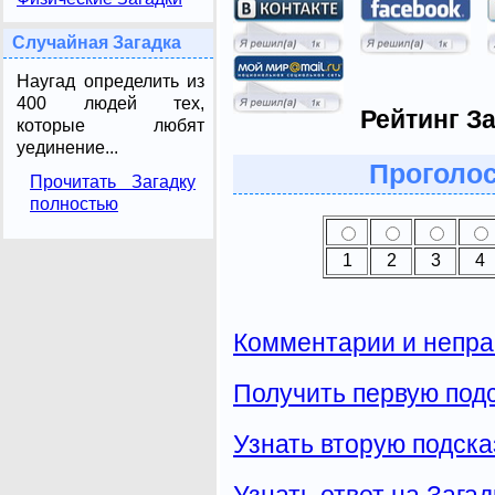
Случайная Загадка
Наугад определить из
400 людей тех,
Рейтинг За
которые любят
уединение...
Проголос
Прочитать Загадку
полностью
1
2
3
4
Комментарии и непра
Получить первую подс
Узнать вторую подска