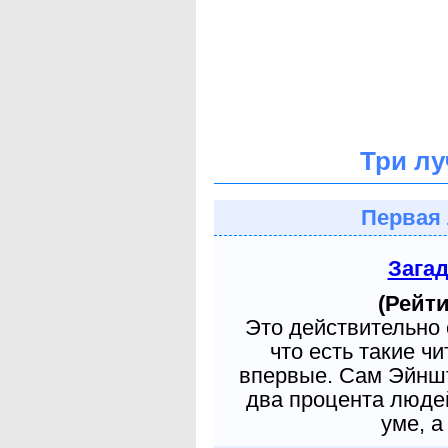
Три лу
Первая 
Зага
(Рейти
Это действительно 
что есть такие ч
впервые. Сам Эйншт
два процента людей
уме, а