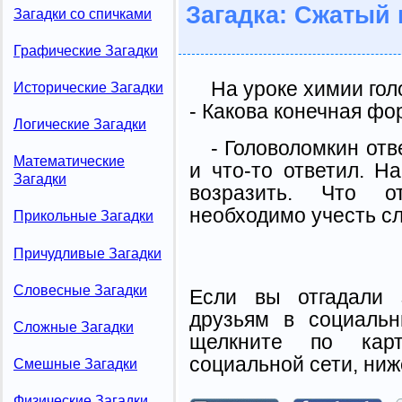
Загадка: Сжатый
Загадки со спичками
Графические Загадки
На уроке химии гол
Исторические Загадки
- Какова конечная ф
Логические Загадки
- Головоломкин отв
Математические
и что-то ответил. Н
Загадки
возразить. Что от
необходимо учесть с
Прикольные Загадки
Причудливые Загадки
Словесные Загадки
Если вы отгадали 
друзьям в социальн
Сложные Загадки
щелкните по карт
социальной сети, ниж
Смешные Загадки
Физические Загадки