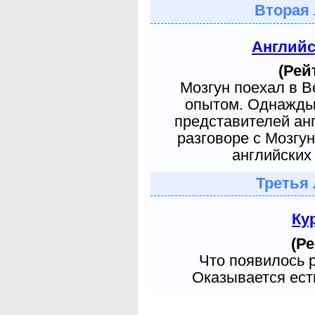
Вторая 
Англий
(Рей
Мозгун поехал в 
опытом. Однажды 
представителей ан
разговоре с Мозгу
английских 
Третья 
Ку
(Ре
Что появилось 
Оказывается есть