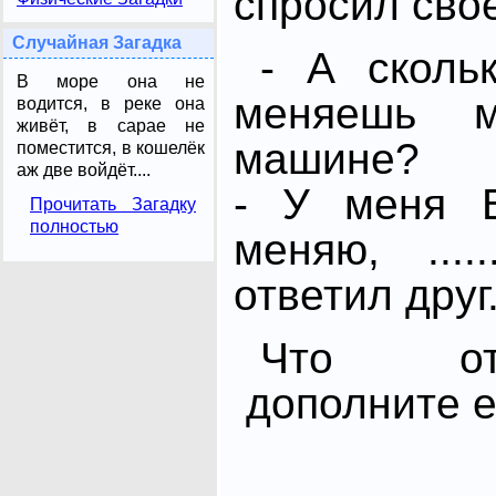
спросил свое
Случайная Загадка
- А сколь
В море она не
меняешь 
водится, в реке она
живёт, в сарае не
машине?
поместится, в кошелёк
аж две войдёт....
- У меня В
Прочитать Загадку
полностью
меняю, ....
ответил друг
Что от
дополните ег