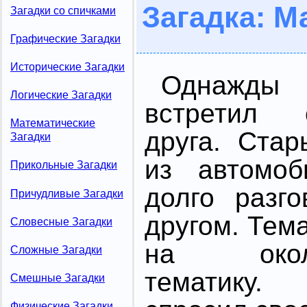
Загадка: 
Загадки со спичками
Графические Загадки
Исторические Загадки
Однажды
Логические Загадки
встретил 
Математические
друга. Ста
Загадки
из автомоб
Прикольные Загадки
долго разг
Причудливые Загадки
другом. Тем
Словесные Загадки
на около
Сложные Загадки
тематику.
Смешные Загадки
Физические Загадки