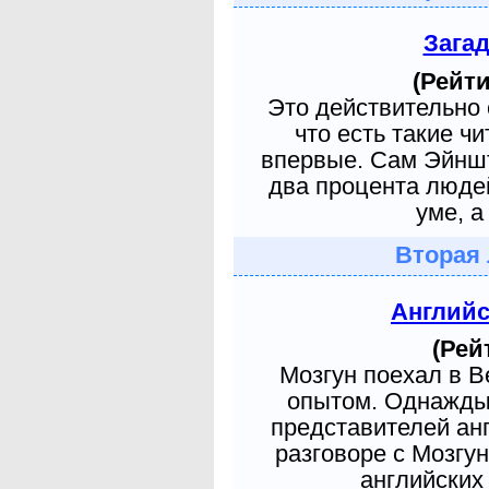
Зага
(Рейти
Это действительно 
что есть такие ч
впервые. Сам Эйншт
два процента людей
уме, а
Вторая 
Англий
(Рей
Мозгун поехал в 
опытом. Однажды 
представителей ан
разговоре с Мозгу
английских 