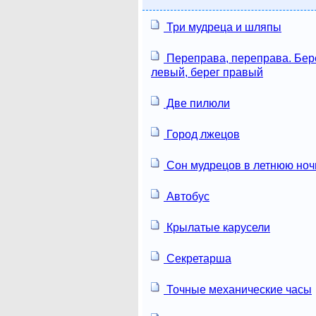
Три мудреца и шляпы
Переправа, переправа. Бер
левый, берег правый
Две пилюли
Город лжецов
Сон мудрецов в летнюю ноч
Автобус
Крылатые карусели
Секретарша
Точные механические часы