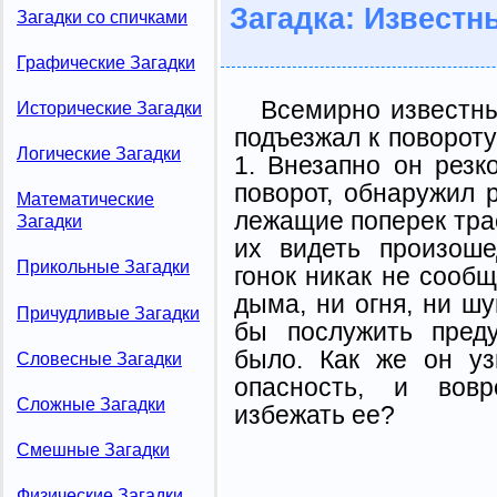
Загадка: Извест
Загадки со спичками
Графические Загадки
Всемирно известны
Исторические Загадки
подъезжал к поворот
Логические Загадки
1. Внезапно он резк
поворот, обнаружил 
Математические
лежащие поперек трас
Загадки
их видеть произоше
Прикольные Загадки
гонок никак не сооб
дыма, ни огня, ни шу
Причудливые Загадки
бы послужить пред
было. Как же он уз
Словесные Загадки
опасность, и вов
Сложные Загадки
избежать ее?
Смешные Загадки
Физические Загадки