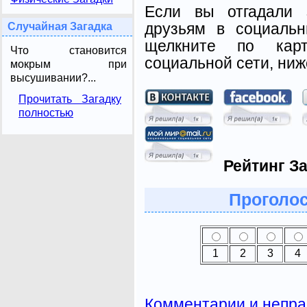
Если вы отгадали 
друзьям в социальн
Случайная Загадка
щелкните по карт
Что становится
социальной сети, ниж
мокрым при
высушивании?...
Прочитать Загадку
полностью
Рейтинг За
Проголос
1
2
3
4
Комментарии и непра