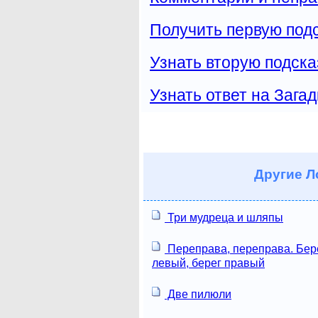
Получить первую подс
Узнать вторую подска
Узнать ответ на Загад
Другие
Ло
Три мудреца и шляпы
Переправа, переправа. Бер
левый, берег правый
Две пилюли