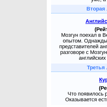
Вторая 
Англий
(Рей
Мозгун поехал в 
опытом. Однажды 
представителей ан
разговоре с Мозгу
английских 
Третья 
Ку
(Ре
Что появилось 
Оказывается есть