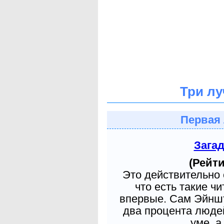
Три лу
Первая 
Зага
(Рейти
Это действительно 
что есть такие ч
впервые. Сам Эйншт
два процента людей
уме, а