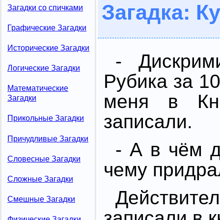
Загадка: Ку
Загадки со спичками
Графические Загадки
Исторические Загадки
- Дискрим
Логические Загадки
Рубика за 10
Математические
меня в Кн
Загадки
записали.
Прикольные Загадки
Причудливые Загадки
- А в чём 
Словесные Загадки
чему придра
Сложные Загадки
Действите
Смешные Загадки
записали в к
Физические Загадки