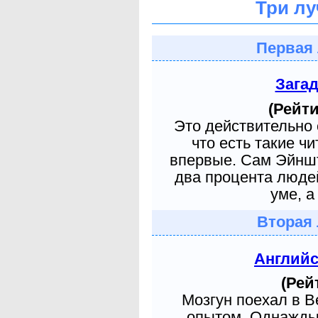
Три лу
Первая 
Зага
(Рейти
Это действительно 
что есть такие ч
впервые. Сам Эйншт
два процента людей
уме, а
Вторая 
Англий
(Рей
Мозгун поехал в 
опытом. Однажды 