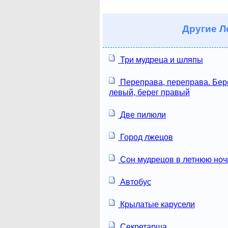
Другие
Ло
Три мудреца и шляпы
Переправа, переправа. Бер
левый, берег правый
Две пилюли
Город лжецов
Сон мудрецов в летнюю ноч
Автобус
Крылатые карусели
Секретарша