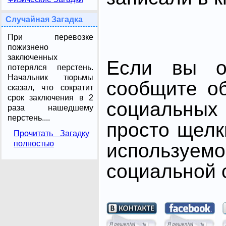
Случайная Загадка
При перевозке
пожизнено
заключенных
Если вы от
потерялся перстень.
Начальник тюрьмы
сообщите о
сказал, что сократит
срок заключения в 2
социальных 
раза нашедшему
перстень....
просто щелк
Прочитать Загадку
полностью
использ
социальной с