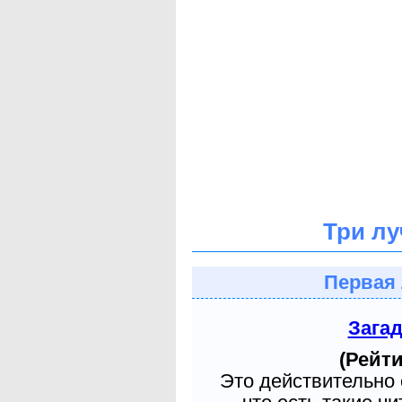
Три лу
Первая 
Зага
(Рейти
Это действительно 