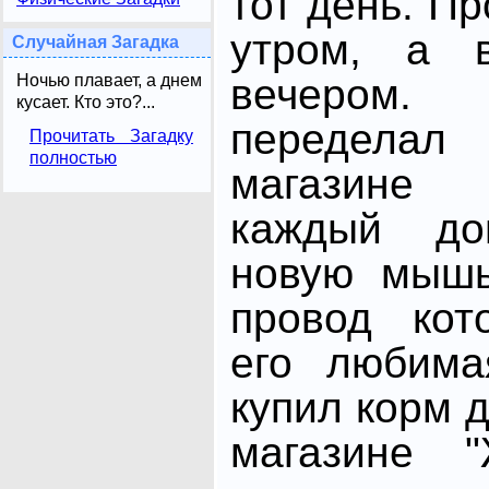
тот день. П
утром, а в
Случайная Загадка
Ночью плавает, а днем
вечером.
кусает. Кто это?...
передела
Прочитать Загадку
полностью
магазине
каждый до
новую мышь
провод кот
его любима
купил корм 
магазине "