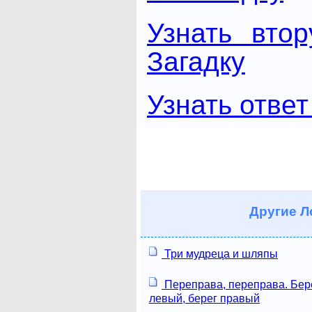
Узнать вто
Загадку
Узнать ответ
Другие
Ло
Три мудреца и шляпы
Переправа, переправа. Бер
левый, берег правый