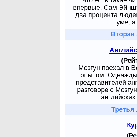
что есть такие ч
впервые. Сам Эйншт
два процента людей
уме, а
Вторая 
Англий
(Рей
Мозгун поехал в 
опытом. Однажды 
представителей ан
разговоре с Мозгу
английских 
Третья 
Ку
(Ре