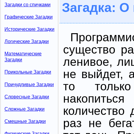
Загадка: О
Загадки со спичками
Графические Загадки
Исторические Загадки
Программи
Логические Загадки
существо ра
Математические
ленивое, ли
Загадки
не выйдет, 
Прикольные Загадки
то только
Причудливые Загадки
накопить
Словесные Загадки
количество 
Сложные Загадки
раз не бега
Смешные Загадки
Физические Загадки