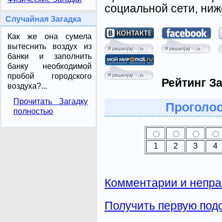
социальной сети, ниж
Случайная Загадка
Как же она сумела
вытеснить воздух из
банки и заполнить
банку необходимой
пробой городского
Рейтинг За
воздуха?...
Прочитать Загадку
Проголос
полностью
1
2
3
4
Комментарии и непра
Получить первую подс