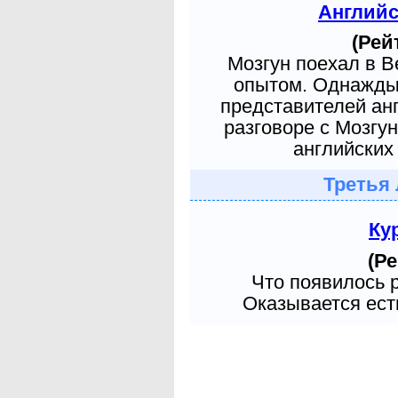
Англий
(Рей
Мозгун поехал в 
опытом. Однажды 
представителей ан
разговоре с Мозгу
английских 
Третья 
Ку
(Ре
Что появилось 
Оказывается есть