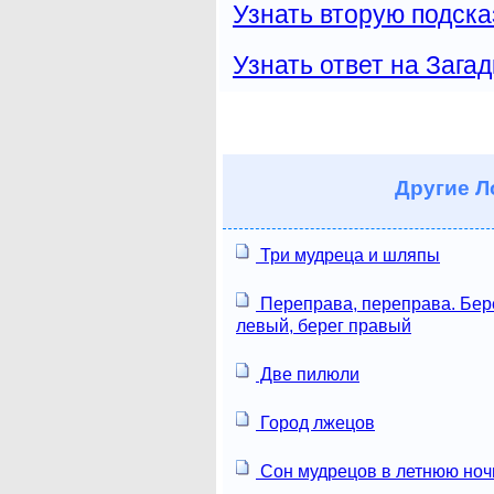
Узнать вторую подска
Узнать ответ на Загад
Другие
Ло
Три мудреца и шляпы
Переправа, переправа. Бер
левый, берег правый
Две пилюли
Город лжецов
Сон мудрецов в летнюю ноч