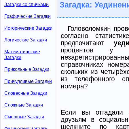
Загадка: Уединен
Загадки со спичками
Графические Загадки
Головоломкин пров
Исторические Загадки
согласно статисти
Логические Загадки
предпочитают
уед
процентов у во
Математические
незарегистрир
Загадки
справочниках номер
Прикольные Загадки
скольких из четырёх
из телефонного сп
Причудливые Загадки
номера?
Словесные Загадки
Сложные Загадки
Если вы отгадали 
Смешные Загадки
друзьям в социальн
щелкните по карт
Физические Загадки