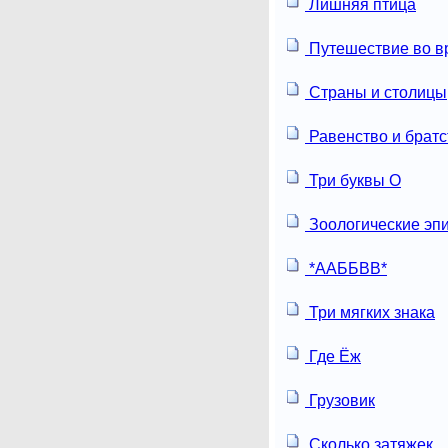
Лишняя птица
Путешествие во в
Страны и столицы
Равенство и братс
Три буквы О
Зоологические эп
*ААББВВ*
Три мягких знака
Где Ёж
Грузовик
Сколько затяжек