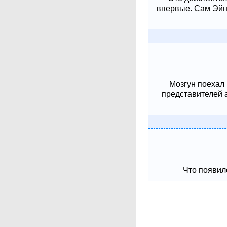
впервые. Сам Эйнш
Мозгун поехал
представителей 
Что появило