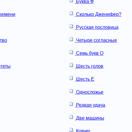
Буква Ф
ремени
Сколько Дженифер?
Русская пословица
тво
Четыре согласные
Семь букв О
итеты
Шесть голов
Шесть Е
Односложье
Редкая удача
Две машины
Ковчег