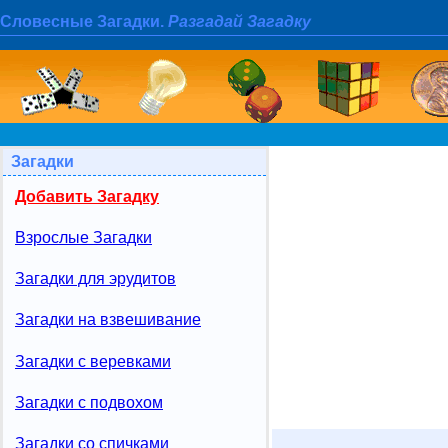
Словесные Загадки.
Разгадай Загадку
Загадки
Добавить Загадку
Взрослые Загадки
Загадки для эрудитов
Загадки на взвешивание
Загадки с веревками
Загадки с подвохом
Загадки со спичками