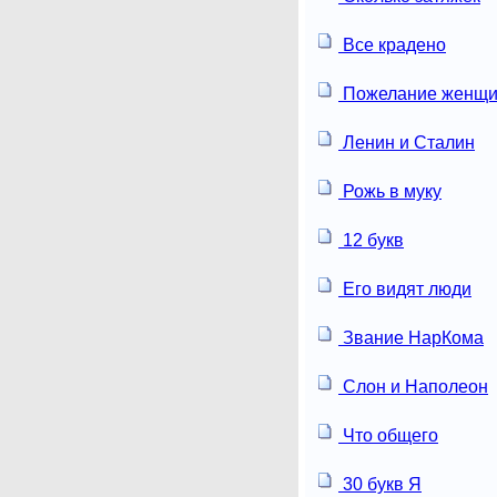
Все крадено
Пожелание женщи
Ленин и Сталин
Рожь в муку
12 букв
Его видят люди
Звание НарКома
Слон и Наполеон
Что общего
30 букв Я