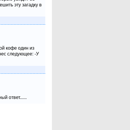
шить эту загадку в
ой кофе один из
нес следующее: -У
 ответ......