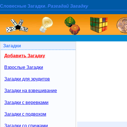
Словесные Загадки.
Разгадай Загадку
Загадки
Добавить Загадку
Взрослые Загадки
Загадки для эрудитов
Загадки на взвешивание
Загадки с веревками
Загадки с подвохом
Загадки со спичками