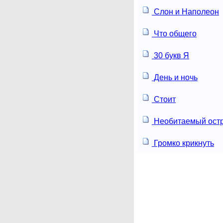
Слон и Наполеон
Что общего
30 букв Я
День и ночь
Стоит
Необитаемый ост
Громко крикнуть