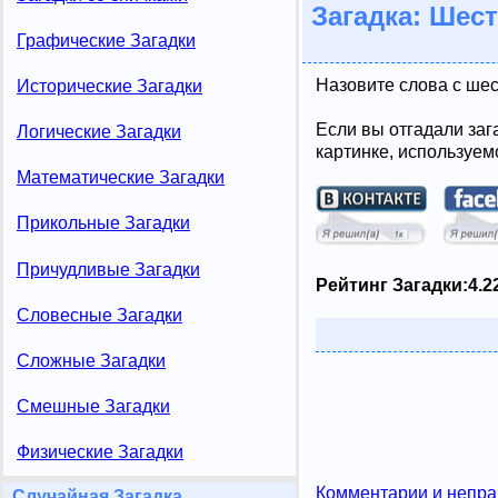
Загадка: Шест
Графические Загадки
Назовите слова с шес
Исторические Загадки
Если вы отгадали заг
Логические Загадки
картинке, используем
Математические Загадки
Прикольные Загадки
Причудливые Загадки
Рейтинг Загадки:
4.2
Словесные Загадки
Сложные Загадки
Смешные Загадки
Физические Загадки
Комментарии и непра
Случайная Загадка