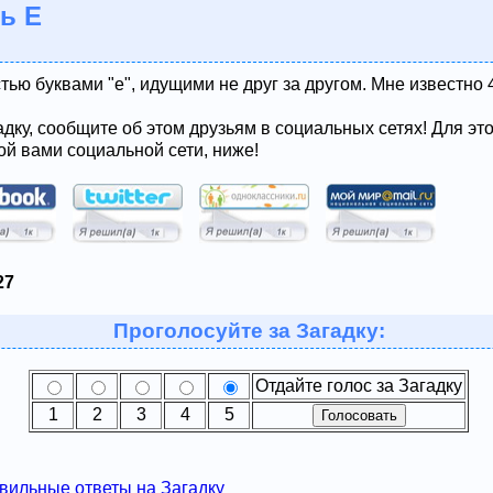
ь Е
тью буквами "е", идущими не друг за другом. Мне известно 4
адку, сообщите об этом друзьям в социальных сетях! Для эт
ой вами социальной сети, ниже!
27
Проголосуйте за Загадку:
Отдайте голос за Загадку
1
2
3
4
5
вильные ответы на Загадку