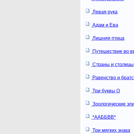
Левая рука
Адам и Ева
Лишняя птица
Путешествие во в
Страны и столицы
Равенство и братс
Три буквы О
Зоологические эп
*ААББВВ*
Три мягких знака