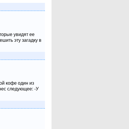
оторые увидят ее
шить эту загадку в
ой кофе один из
нес следующее: -У