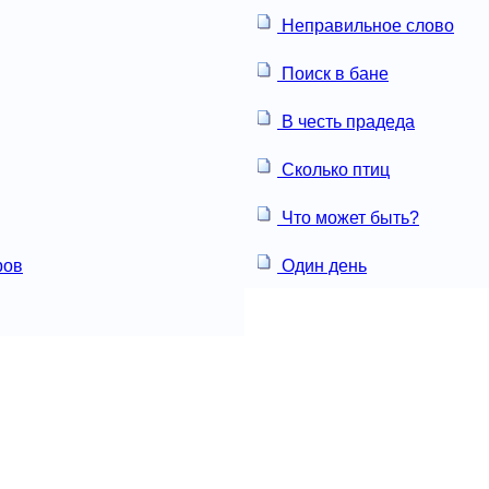
Неправильное слово
Поиск в бане
В честь прадеда
Сколько птиц
Что может быть?
ров
Один день