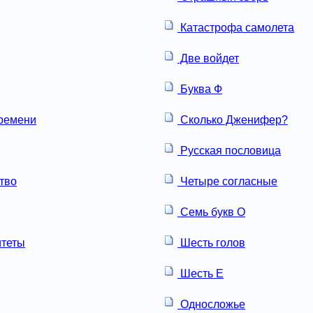
Катастрофа самолета
Две войдет
Буква Ф
ремени
Сколько Дженифер?
Русская пословица
тво
Четыре согласные
Семь букв О
итеты
Шесть голов
Шесть Е
Односложье