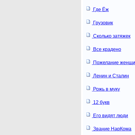
Где Ёж
Грузовик
Сколько затяжек
Все крадено
Пожелание женщи
Ленин и Сталин
Рожь в муку
12 букв
Его видят люди
Звание НарКома