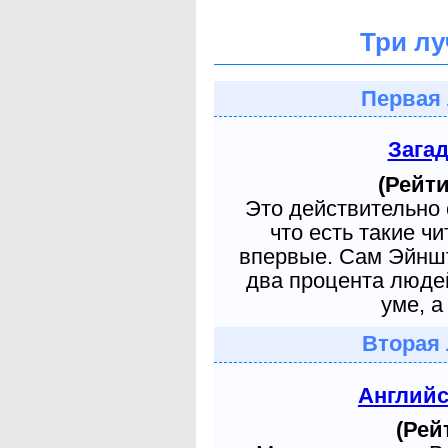
Три лу
Первая 
Зага
(Рейти
Это действительно 
что есть такие ч
впервые. Сам Эйншт
два процента людей
уме, а
Вторая 
Англий
(Рей