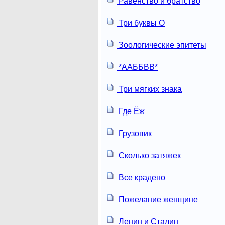
Равенство и братство
Три буквы О
Зоологические эпитеты
*ААББВВ*
Три мягких знака
Где Ёж
Грузовик
Сколько затяжек
Все крадено
Пожелание женщине
Ленин и Сталин