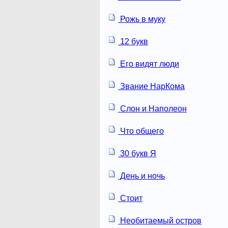
Рожь в муку
12 букв
Его видят люди
Звание НарКома
Слон и Наполеон
Что общего
30 букв Я
День и ночь
Стоит
Необитаемый остров