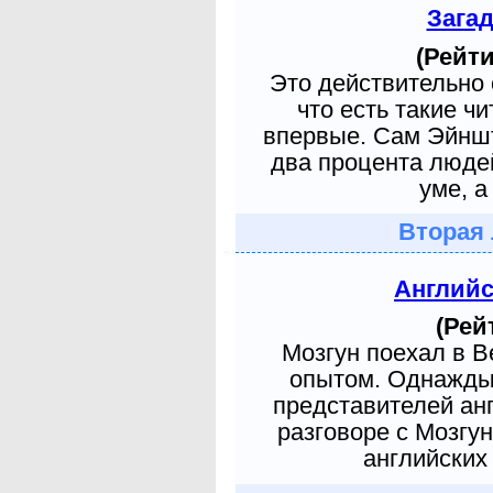
Зага
(Рейти
Это действительно 
что есть такие ч
впервые. Сам Эйншт
два процента людей
уме, а
Вторая 
Англий
(Рей
Мозгун поехал в 
опытом. Однажды 
представителей ан
разговоре с Мозгу
английских 