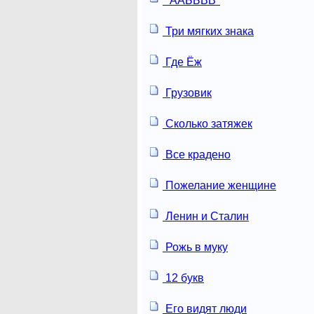
*ААББВВ*
Три мягких знака
Где Ёж
Грузовик
Сколько затяжек
Все крадено
Пожелание женщине
Ленин и Сталин
Рожь в муку
12 букв
Его видят люди