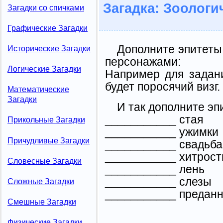
Загадка: Зоологи
Загадки со спичками
Графические Загадки
Дополните эпитеты
Исторические Загадки
персонажами:
Логические Загадки
Например для задан
будет поросячий визг.
Математические
Загадки
И так дополните эп
___________ стая
Прикольные Загадки
___________ ужимки
Причудливые Загадки
___________ свадьба
___________ хитрост
Словесные Загадки
___________ лень
___________ слезы
Сложные Загадки
___________ преданн
Смешные Загадки
Физические Загадки