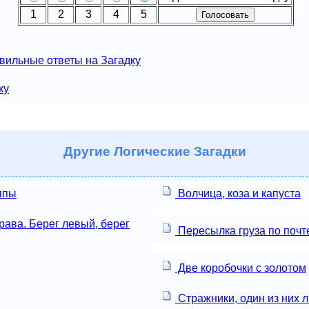
1
2
3
4
5
вильные ответы на Загадку
ку
Другие
Логические Загадки
япы
Волчица, коза и капуста
ава. Берег левый, берег
Пересылка груза по почт
Две коробочки с золотом
Стражники, один из них л