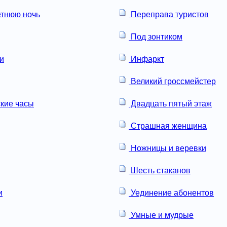
етнюю ночь
Переправа туристов
Под зонтиком
и
Инфаркт
Великий гроссмейстер
кие часы
Двадцать пятый этаж
Страшная женщина
Ножницы и веревки
Шесть стаканов
и
Уединение абонентов
Умные и мудрые