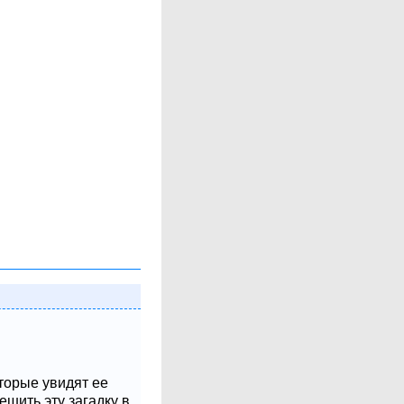
оторые увидят ее
шить эту загадку в