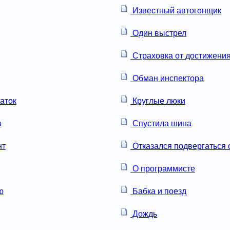
Известный автогонщик
Один выстрел
Страховка от достижения
Обман инспектора
аток
Круглые люки
в
Спустила шина
нт
Отказался подвергаться 
О программисте
ю
Бабка и поезд
Дождь