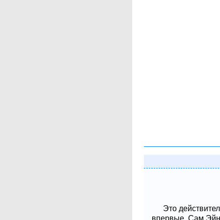
Это действител
впервые. Сам Эйнш