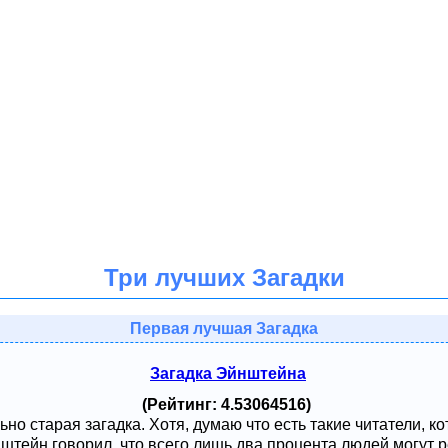
Три лучших Загадки
Первая лучшая Загадка
Загадка Эйнштейна
(Рейтинг: 4.53064516)
ьно старая загадка. Хотя, думаю что есть такие читатели, к
тейн говорил, что всего лишь два процента людей могут ре