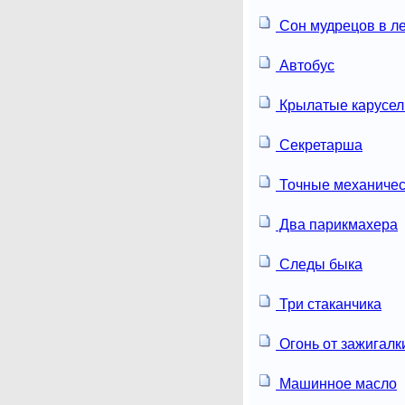
Сон мудрецов в л
Автобус
Крылатые карусел
Секретарша
Точные механичес
Два парикмахера
Следы быка
Три стаканчика
Огонь от зажигалк
Машинное масло