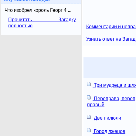
Что изобрел король Георг 4 ...
Прочитать Загадку
полностью
Комментарии и непра
Узнать ответ на Загад
Три мудреца и шл
Переправа, перепр
правый
Две пилюли
Город лжецов