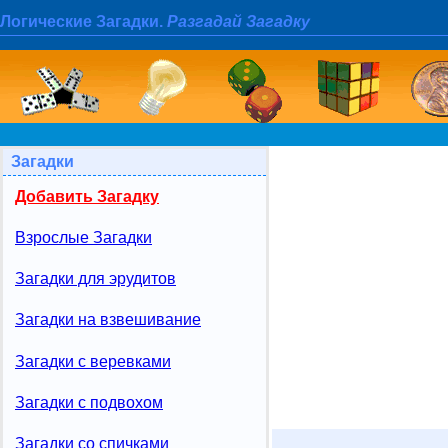
Логические Загадки.
Разгадай Загадку
Загадки
Добавить Загадку
Взрослые Загадки
Загадки для эрудитов
Загадки на взвешивание
Загадки с веревками
Загадки с подвохом
Загадки со спичками