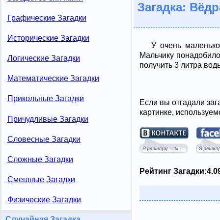
Загадка: Вёдр
Графические Загадки
Исторические Загадки
У очень маленько
Мальчику понадобило
Логические Загадки
получить 3 литра вод
Математические Загадки
Прикольные Загадки
Если вы отгадали заг
картинке, используем
Причудливые Загадки
Словесные Загадки
Сложные Загадки
Рейтинг Загадки:
4.0
Смешные Загадки
Физические Загадки
Случайная Загадка