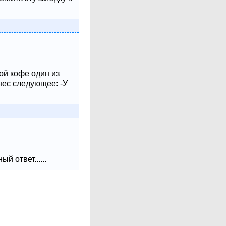
ой кофе один из
нес следующее: -У
 ответ......