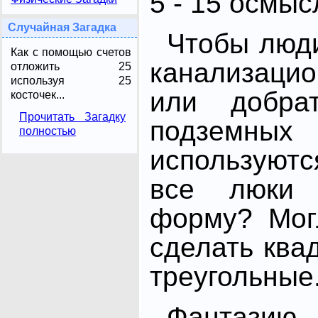
5 - 15 осмыс
Случайная Загадка
Чтобы люди
Как с помощью счетов
канализаци
отложить 25
используя 25
или добра
косточек...
Прочитать Загадку
подземных
полностью
используют
все люки 
форму? Мог
сделать ква
треугольные.
Фантаз