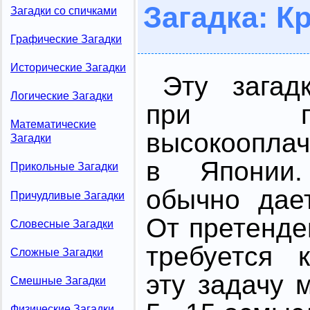
Загадка: К
Загадки со спичками
Графические Загадки
Исторические Загадки
Эту загад
Логические Загадки
при п
Математические
высокоопла
Загадки
в Японии
Прикольные Загадки
обычно дае
Причудливые Загадки
От претенде
Словесные Загадки
требуется 
Сложные Загадки
эту задачу 
Смешные Загадки
Физические Загадки