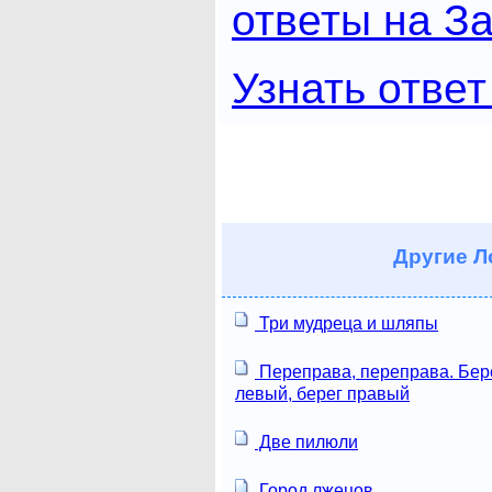
ответы на За
Узнать ответ
Другие
Ло
Три мудреца и шляпы
Переправа, переправа. Бер
левый, берег правый
Две пилюли
Город лжецов