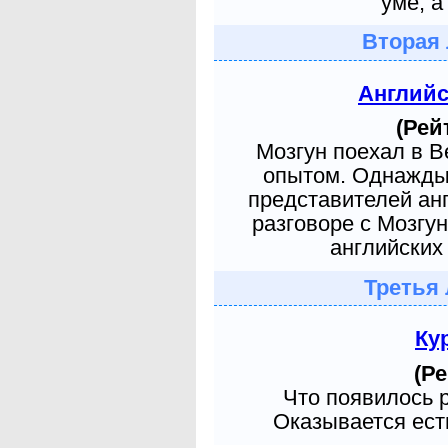
уме, а
Вторая 
Англий
(Рей
Мозгун поехал в 
опытом. Однажды 
представителей ан
разговоре с Мозгу
английских 
Третья 
Ку
(Ре
Что появилось 
Оказывается есть