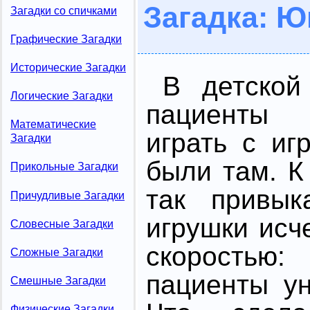
Загадка: 
Загадки со спичками
Графические Загадки
Исторические Загадки
В детской
Логические Загадки
пациенты
Математические
играть с иг
Загадки
были там. К
Прикольные Загадки
так привык
Причудливые Загадки
игрушки исч
Словесные Загадки
скорость
Сложные Загадки
пациенты у
Смешные Загадки
Физические Загадки