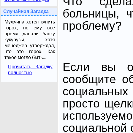
Что сдела
больницы, 
Случайная Загадка
Мужчина хотел купить
проблему?
горох, но ему все
время давали банку
кукурузы, хотя
менеджер утверждал,
что это горох. Как
такое могло быть...
Если вы от
Прочитать Загадку
полностью
сообщите о
социальных 
просто щелк
использ
социальной с