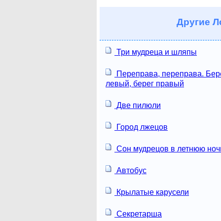
Другие
Ло
Три мудреца и шляпы
Переправа, переправа. Бер
левый, берег правый
Две пилюли
Город лжецов
Сон мудрецов в летнюю ноч
Автобус
Крылатые карусели
Секретарша