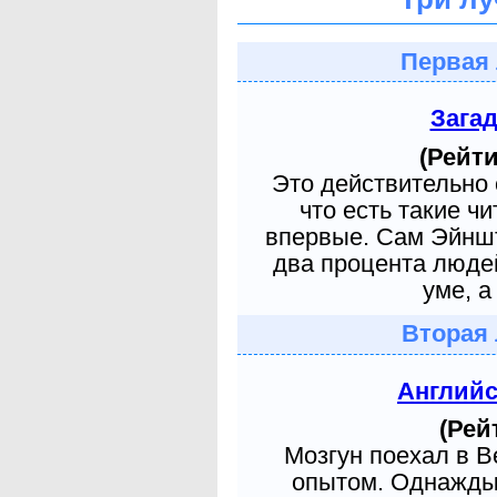
Первая 
Зага
(Рейти
Это действительно 
что есть такие ч
впервые. Сам Эйншт
два процента людей
уме, а
Вторая 
Англий
(Рей
Мозгун поехал в 
опытом. Однажды 