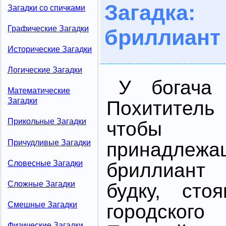
Загадка
Загадки со спичками
Графические Загадки
бриллиант
Исторические Загадки
Логические Загадки
У богача 
Математические
Загадки
Похитител
Прикольные Загадки
чтобы 
Причудливые Загадки
принадлежа
Словесные Загадки
бриллиант
Сложные Загадки
будку, ст
Смешные Загадки
городск
Физические Загадки