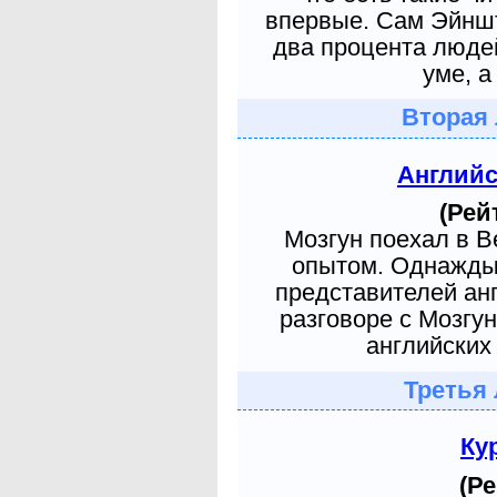
впервые. Сам Эйншт
два процента людей
уме, а
Вторая 
Англий
(Рей
Мозгун поехал в 
опытом. Однажды 
представителей ан
разговоре с Мозгу
английских 
Третья 
Ку
(Ре