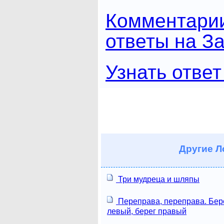
Комментари
ответы на За
Узнать ответ
Другие
Ло
Три мудреца и шляпы
Переправа, переправа. Бер
левый, берег правый