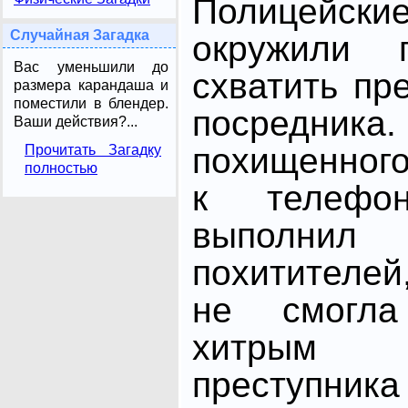
Полицейск
Случайная Загадка
окружили 
Вас уменьшили до
схватить пр
размера карандаша и
поместили в блендер.
посред
Ваши действия?...
похищенног
Прочитать Загадку
полностью
к телефо
выполнил
похитителей
не смогл
хитрым
преступн