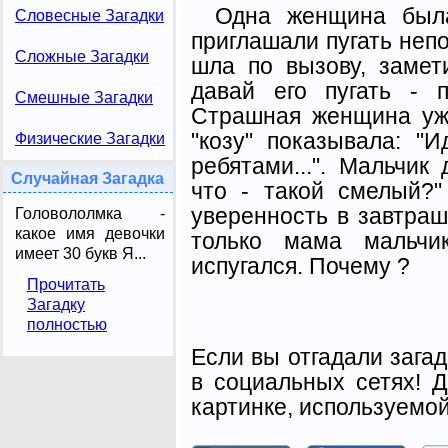
Одна женщина была
Словесные Загадки
приглашали пугать неп
Сложные Загадки
шла по вызову, замет
давай его пугать - п
Смешные Загадки
Страшная женщина уж 
"козу" показывала: "
Физические Загадки
ребятами...". Мальчик
Случайная Загадка
что - такой смелый?"
уверенность в завтраш
Головололмка -
какое имя девочки
только мама мальчи
имеет 30 букв Я...
испугался. Почему ?
Прочитать
Загадку
полностью
Если вы отгадали загад
в социальных сетях! Д
картинке, используемой