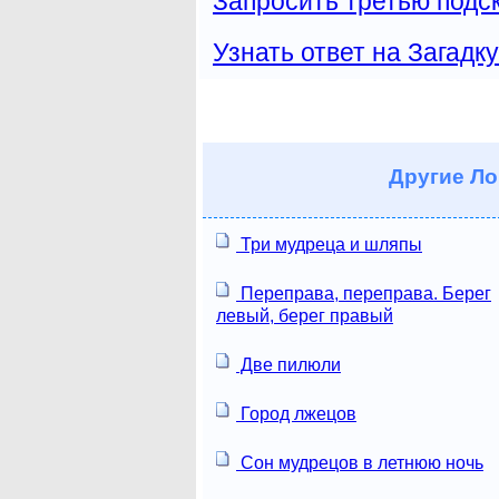
Запросить третью подск
Узнать ответ на Загадку
Другие
Ло
Три мудреца и шляпы
Переправа, переправа. Берег
левый, берег правый
Две пилюли
Город лжецов
Сон мудрецов в летнюю ночь