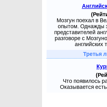
Английс
(Рейт
Мозгун поехал в В
опытом. Однажды з
представителей анг
разговоре с Мозгун
английских т
Третья 
Кур
(Рей
Что появилось р
Оказывается есть 