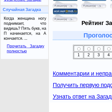
Случайная Загадка
Когда женщина ногу
Рейтинг За
поднимает, что
видишь? Пять букв, на
П начинается, на А
Проголос
кончается. ...
Прочитать Загадку
полностью
1
2
3
4
Комментарии и непра
Получить первую подс
Узнать ответ на Загад