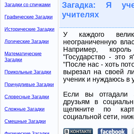
Загадка: Я у
Загадки со спичками
учителях
Графические Загадки
Исторические Загадки
У каждого велик
неограниченную влас
Логические Загадки
Например, корол
Математические
"Государство - это 
Загадки
"После нас - хоть пот
вырезал на своей ли
Прикольные Загадки
ученик и нуждаюсь в 
Причудливые Загадки
Если вы отгадали 
Словесные Загадки
друзьям в социальн
щелкните по карт
Сложные Загадки
социальной сети, ниж
Смешные Загадки
Физические Загадки