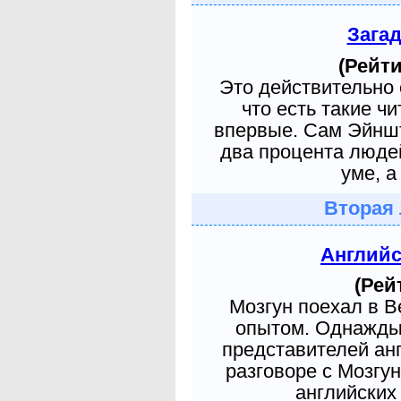
Зага
(Рейти
Это действительно 
что есть такие ч
впервые. Сам Эйншт
два процента людей
уме, а
Вторая 
Англий
(Рей
Мозгун поехал в 
опытом. Однажды 
представителей ан
разговоре с Мозгу
английских 