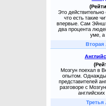
(Рейти
Это действительно 
что есть такие ч
впервые. Сам Эйншт
два процента людей
уме, а
Вторая 
Англий
(Рей
Мозгун поехал в 
опытом. Однажды 
представителей ан
разговоре с Мозгу
английских 
Третья 