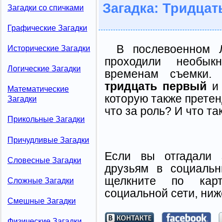
Загадка: Тридца
Загадки со спичками
Графические Загадки
В послевоенном 
Исторические Загадки
проходили необы
Логические Загадки
временам съемки.
тридцать первый
и 
Математические
которую также претен
Загадки
что за роль? И что т
Прикольные Загадки
Причудливые Загадки
Если вы отгадали 
Словесные Загадки
друзьям в социальн
щелкните по карт
Сложные Загадки
социальной сети, ниж
Смешные Загадки
Физические Загадки