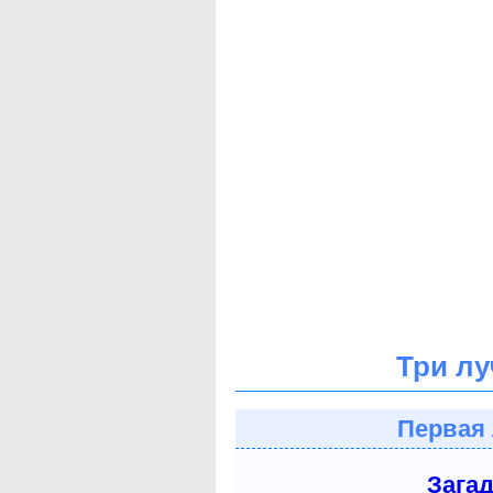
Три лу
Первая 
Зага