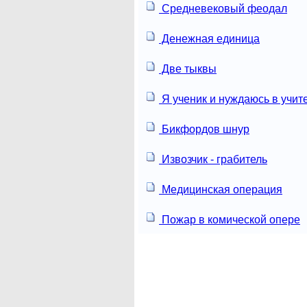
Средневековый феодал
Денежная единица
Две тыквы
Я ученик и нуждаюсь в учит
Бикфордов шнур
Извозчик - грабитель
Медицинская операция
Пожар в комической опере