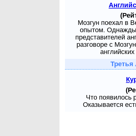
Англий
(Рей
Мозгун поехал в 
опытом. Однажды 
представителей ан
разговоре с Мозгу
английских 
Третья 
Ку
(Ре
Что появилось 
Оказывается есть