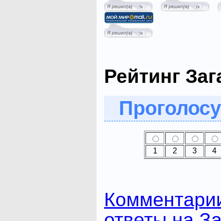
Рейтинг Заг
Проголосу
1
2
3
4
Комментари
ответы на За