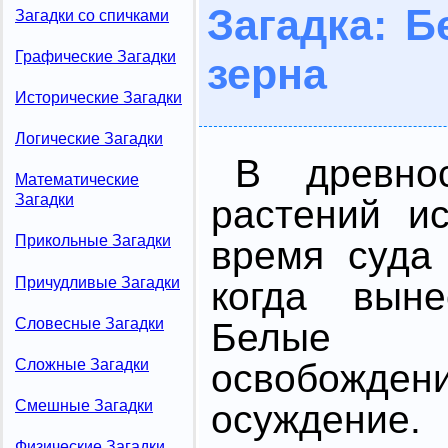
Загадка: 
Загадки со спичками
Графические Загадки
зерна
Исторические Загадки
Логические Загадки
В древно
Математические
Загадки
растений и
Прикольные Загадки
время суда
Причудливые Загадки
когда выне
Словесные Загадки
Белые
Сложные Загадки
освобожден
Смешные Загадки
осуждени
Физические Загадки