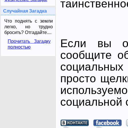
таинственно
Случайная Загадка
Что поднять с земли
легко, но трудно
бросить? Отгадайте....
Если вы от
Прочитать Загадку
полностью
сообщите о
социальных 
просто щелк
использ
социальной с