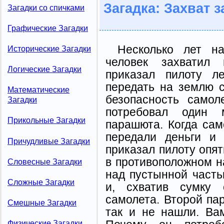
Загадка: Захват 
Загадки со спичками
Графические Загадки
Несколько лет н
Исторические Загадки
человек захватил 
Логические Загадки
приказал пилоту л
передать на землю 
Математические
безопасность самол
Загадки
потребовал один 
Прикольные Загадки
парашюта. Когда сам
передали деньги и 
Причудливые Загадки
приказал пилоту опят
в противоположном н
Словесные Загадки
над пустынной часть
Сложные Загадки
и, схватив сумку 
самолета. Второй па
Смешные Загадки
так и не нашли. Ва
Физические Загадки