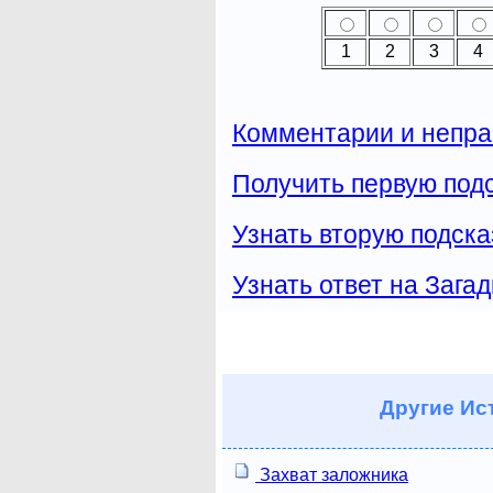
1
2
3
4
Комментарии и непра
Получить первую подс
Узнать вторую подска
Узнать ответ на Загад
Другие
Ист
Захват заложника