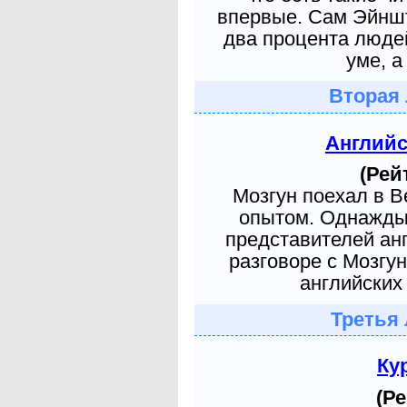
впервые. Сам Эйншт
два процента людей
уме, а
Вторая 
Англий
(Рей
Мозгун поехал в 
опытом. Однажды 
представителей ан
разговоре с Мозгу
английских 
Третья 
Ку
(Ре