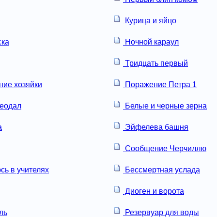
Курица и яйцо
ска
Ночной караул
Тридцать первый
ие хозяйки
Поражение Петра 1
еодал
Белые и черные зерна
а
Эйфелева башня
Сообщение Черчиллю
сь в учителях
Бессмертная услада
Диоген и ворота
ль
Резервуар для воды