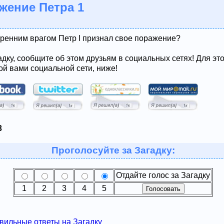
жение Петра 1
тренним врагом Петр I признал свое поражение?
адку, сообщите об этом друзьям в социальных сетях! Для эт
ой вами социальной сети, ниже!
3
Проголосуйте за Загадку:
Отдайте голос за Загадку
1
2
3
4
5
вильные ответы на Загадку