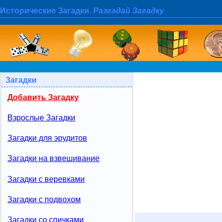
Исторические Загадки.
Разгадай Загадку
Загадки
Добавить Загадку
Взрослые Загадки
Загадки для эрудитов
Загадки на взвешивание
Загадки с веревками
Загадки с подвохом
Загадки со спичками