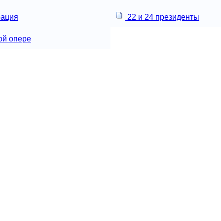
рация
22 и 24 президенты
ой опере