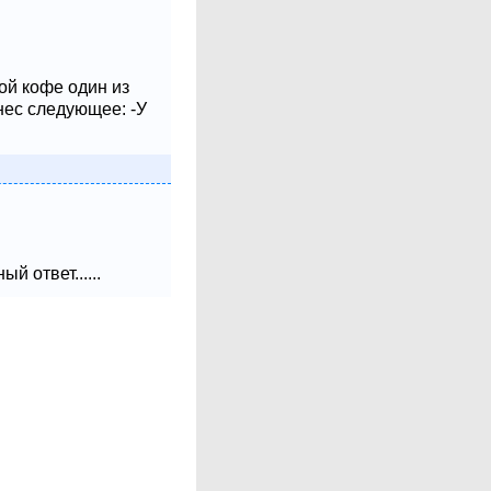
ой кофе один из
нес следующее: -У
 ответ......