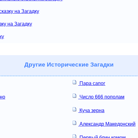
казку на Загадку
зку на Загадку
ку
Другие
Исторические Загадки
Пара сапог
но
Число 666 пополам
Куча зерна
Александр Македонский
Первый блин комом