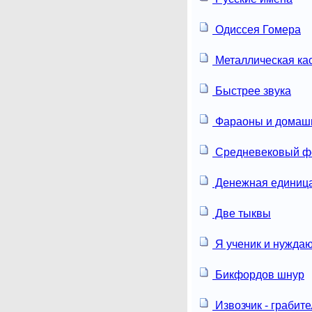
Одиссея Гомера
Металлическая ка
Быстрее звука
Фараоны и домашн
Средневековый ф
Денежная единиц
Две тыквы
Я ученик и нуждаю
Бикфордов шнур
Извозчик - грабите