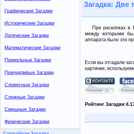
Загадка: Две
Графические Загадки
Исторические Загадки
При раскопках в
между которыми был
Логические Загадки
аппарата было это п
Математические Загадки
Прикольные Загадки
Если вы отгадали заг
картинке, используем
Причудливые Загадки
Словесные Загадки
Сложные Загадки
Рейтинг Загадки:
4.1
Смешные Загадки
Физические Загадки
Случайная Загадка