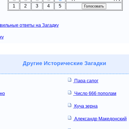
1
2
3
4
5
вильные ответы на Загадку
ку
Другие
Исторические Загадки
Пара сапог
но
Число 666 пополам
Куча зерна
Александр Македонский