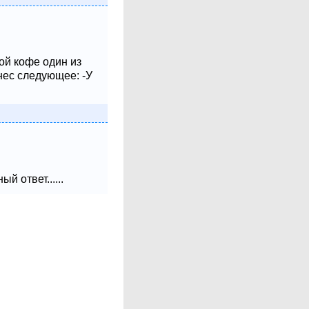
ой кофе один из
нес следующее: -У
 ответ......