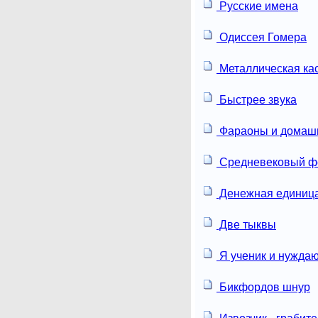
Русские имена
Одиссея Гомера
Металлическая ка
Быстрее звука
Фараоны и домашн
Средневековый ф
Денежная единиц
Две тыквы
Я ученик и нуждаю
Бикфордов шнур