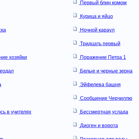
Первый блин комом
Курица и яйцо
ска
Ночной караул
Тридцать первый
ие хозяйки
Поражение Петра 1
еодал
Белые и черные зерна
а
Эйфелева башня
Сообщение Черчиллю
сь в учителях
Бессмертная услада
Диоген и ворота