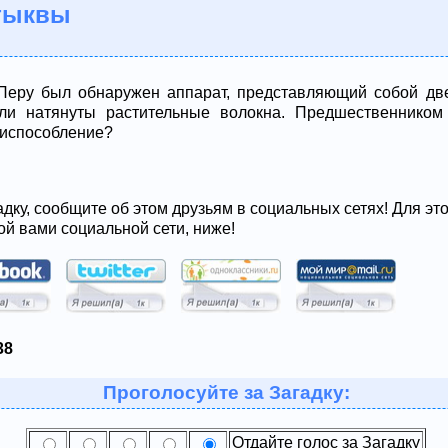
 тыквы
 Перу был обнаружен аппарат, представляющий собой д
и натянуты растительные волокна. Предшественником 
риспособление?
адку, сообщите об этом друзьям в социальных сетях! Для эт
ой вами социальной сети, ниже!
38
Проголосуйте за Загадку:
Отдайте голос за Загадку