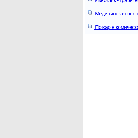
Извозчик - грабите
Медицинская опе
Пожар в комическ