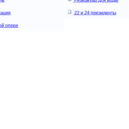
ль
Резервуар для воды
рация
22 и 24 президенты
ой опере