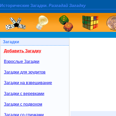
Исторические Загадки.
Разгадай Загадку
Загадки
Добавить Загадку
Взрослые Загадки
Загадки для эрудитов
Загадки на взвешивание
Загадки с веревками
Загадки с подвохом
Загадки со спичками