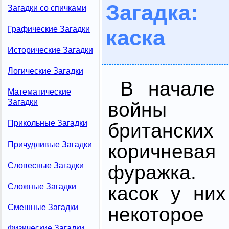
Загадка: 
Загадки со спичками
Графические Загадки
каска
Исторические Загадки
Логические Загадки
В начале 
Математические
Загадки
войны 
Прикольные Загадки
британских
Причудливые Загадки
коричнев
Словесные Загадки
фуражка. 
Сложные Загадки
касок у ни
Смешные Загадки
некото
Физические Загадки