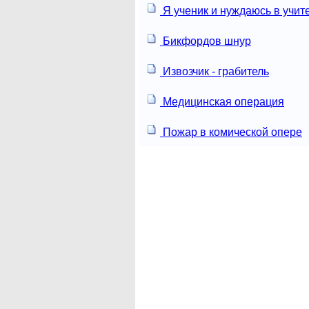
Я ученик и нуждаюсь в учит
Бикфордов шнур
Извозчик - грабитель
Медицинская операция
Пожар в комической опере