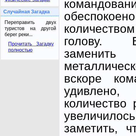
командова
Случайная Загадка
обеспоко
Переправить двух
количест
туристов на другой
берег реки...
голову. 
Прочитать Загадку
замени
полностью
металличес
вскоре ком
удивлено
количество 
увеличило
заметить, ч