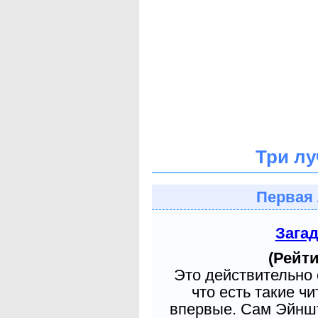
Три лу
Первая 
Зага
(Рейти
Это действительно 
что есть такие ч
впервые. Сам Эйншт