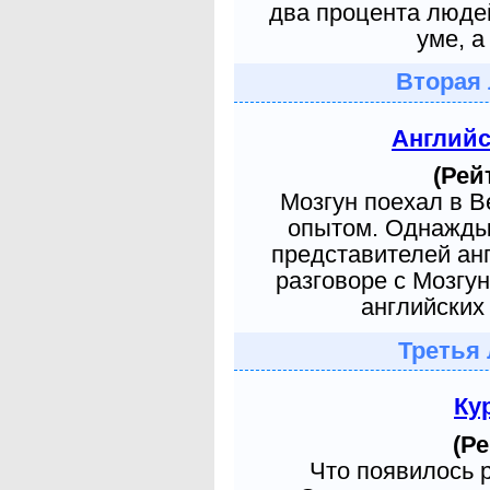
два процента людей
уме, а
Вторая 
Англий
(Рей
Мозгун поехал в 
опытом. Однажды 
представителей ан
разговоре с Мозгу
английских 
Третья 
Ку
(Ре
Что появилось 