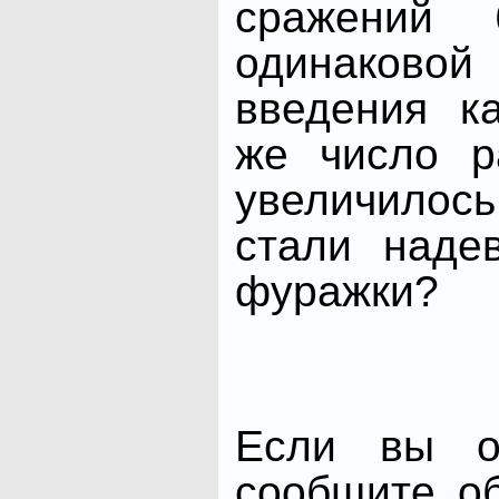
сражений 
одинаков
введения к
же число р
увеличилос
стали наде
фуражки?
Если вы от
сообщите о