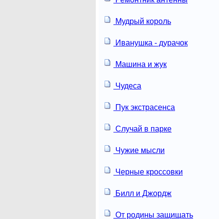
Мудрый король
Иванушка - дурачок
Машина и жук
Чудеса
Пук экстрасенса
Случай в парке
Чужие мысли
Черные кроссовки
Билл и Джордж
От родины защищать