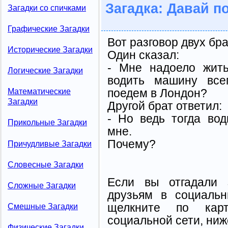
Загадка: Давай п
Загадки со спичками
Графические Загадки
Вот разговор двух бр
Исторические Загадки
Один сказал:
- Мне надоело жить
Логические Загадки
водить машину все
поедем в Лондон?
Математические
Загадки
Другой брат ответил:
- Но ведь тогда во
Прикольные Загадки
мне.
Почему?
Причудливые Загадки
Словесные Загадки
Если вы отгадали 
Сложные Загадки
друзьям в социальн
щелкните по карт
Смешные Загадки
социальной сети, ниж
Физические Загадки