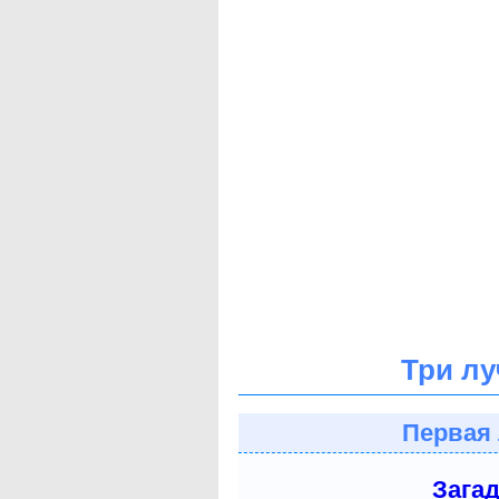
Три лу
Первая 
Зага