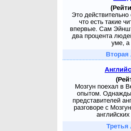
(Рейти
Это действительно 
что есть такие ч
впервые. Сам Эйншт
два процента людей
уме, а
Вторая 
Англий
(Рей
Мозгун поехал в 
опытом. Однажды 
представителей ан
разговоре с Мозгу
английских 
Третья 