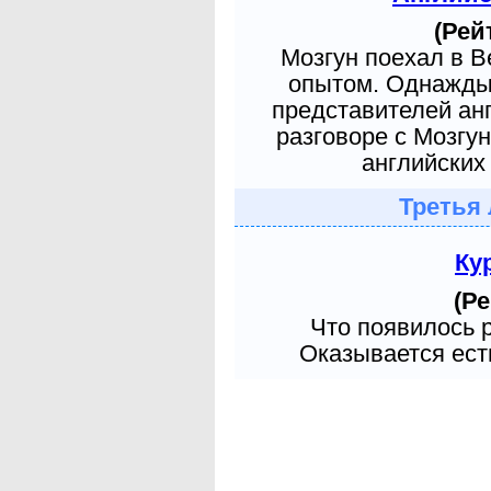
(Рей
Мозгун поехал в 
опытом. Однажды 
представителей ан
разговоре с Мозгу
английских 
Третья 
Ку
(Ре
Что появилось 
Оказывается есть