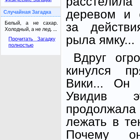
расстелила
деревом и 
Случайная Загадка
Белый, а не сахар.
за действи
Холодный, а не лед. ...
рыла ямку...
Прочитать Загадку
полностью
Вдруг огр
кинулся п
Вики... Он
Увидив э
продолжа
лежать в те
Почему о