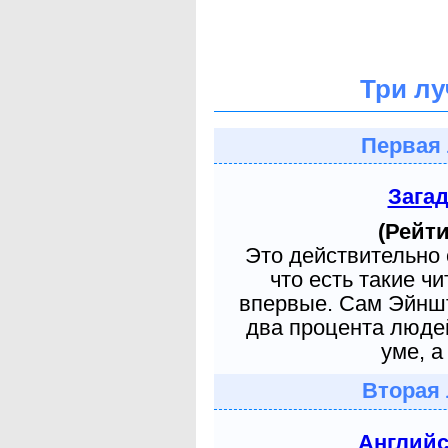
Три лу
Первая 
Зага
(Рейти
Это действительно 
что есть такие ч
впервые. Сам Эйншт
два процента людей
уме, а
Вторая 
Англий