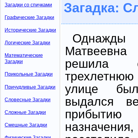
Загадка: С
Загадки со спичками
Графические Загадки
Исторические Загадки
Однажд
Логические Загадки
Матвеевн
Математические
решила с
Загадки
трехлетнюю
Прикольные Загадки
улице бы
Причудливые Загадки
выдался ве
Словесные Загадки
прибыти
Сложные Загадки
назначен
Смешные Загадки
Физические Загадки