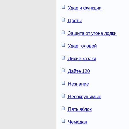
Удар и функции
Цветы
Защита от угона лодки
Удар головой
Лихие казаки
Дайте 120
Незнание
Несокрушимые
Пять яблок
Чемодан