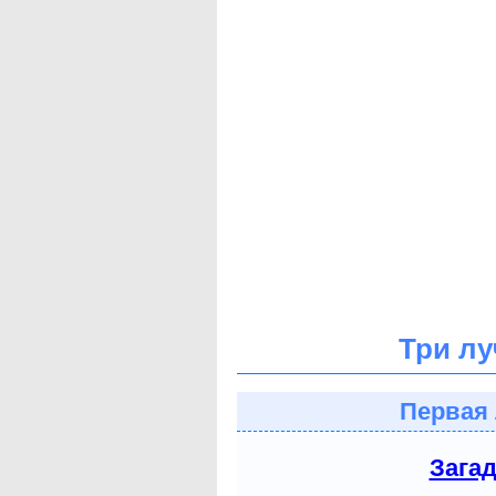
Три лу
Первая 
Зага