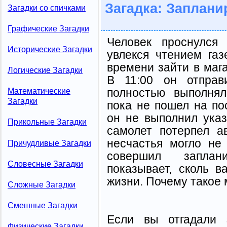
Загадка: Заплани
Загадки со спичками
Графические Загадки
Человек проснулся
Исторические Загадки
увлекся чтением газ
времени зайти в мага
Логические Загадки
В 11:00 он отправ
полностью выполнял
Математические
Загадки
пока не пошел на по
он не выполнил указ
Прикольные Загадки
самолет потерпел а
несчастья могло не
Причудливые Загадки
совершил заплан
Словесные Загадки
показывает, сколь 
жизни. Почему такое 
Сложные Загадки
Смешные Загадки
Если вы отгадали 
Физические Загадки