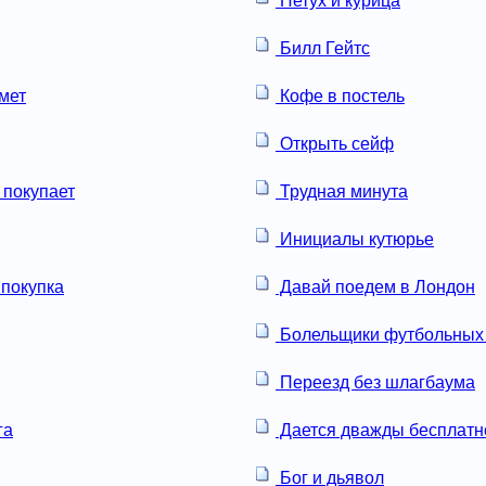
Петух и курица
Билл Гейтс
мет
Кофе в постель
Открыть сейф
 покупает
Трудная минута
Инициалы кутюрье
покупка
Давай поедем в Лондон
Болельщики футбольных
Переезд без шлагбаума
га
Дается дважды бесплатн
Бог и дьявол