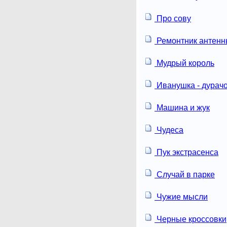
Про сову
Ремонтник антен
Мудрый король
Иванушка - дурач
Машина и жук
Чудеса
Пук экстрасенса
Случай в парке
Чужие мысли
Черные кроссовки