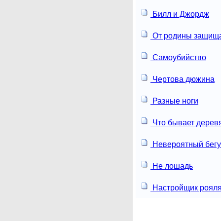
Билл и Джордж
От родины защищ
Самоубийство
Чертова дюжина
Разные ноги
Что бывает дерев
Невероятный бег
Не лошадь
Настройщик роял