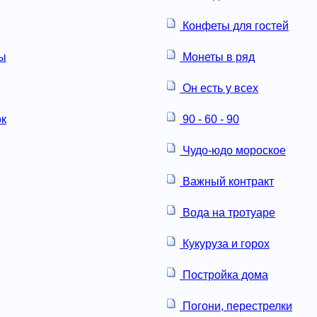
Конфеты для гостей
ны
Монеты в ряд
Он есть у всех
ок
90 - 60 - 90
Чудо-юдо мороское
Важный контракт
Вода на тротуаре
Кукуруза и горох
Постройка дома
Погони, перестрелки