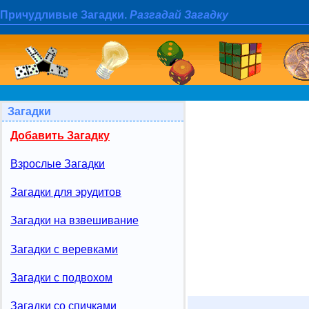
Причудливые Загадки.
Разгадай Загадку
Загадки
Добавить Загадку
Взрослые Загадки
Загадки для эрудитов
Загадки на взвешивание
Загадки с веревками
Загадки с подвохом
Загадки со спичками