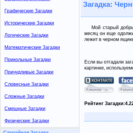
Загадка: Чер
Графические Загадки
Исторические Загадки
Мой старый добры
месяц он еще одолжи
Логические Загадки
лежит в черном ящик
Математические Загадки
Прикольные Загадки
Если вы отгадали заг
картинке, используем
Причудливые Загадки
Словесные Загадки
Сложные Загадки
Рейтинг Загадки:
4.2
Смешные Загадки
Физические Загадки
Случайная Загадка