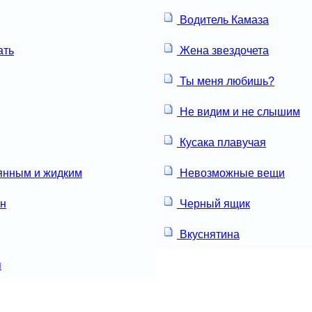
Водитель Камаза
ать
Жена звездочета
Ты меня любишь?
Не видим и не слышим
Кусака плавучая
янным и жидким
Невозможные вещи
ун
Черный ящик
Вкуснятина
я