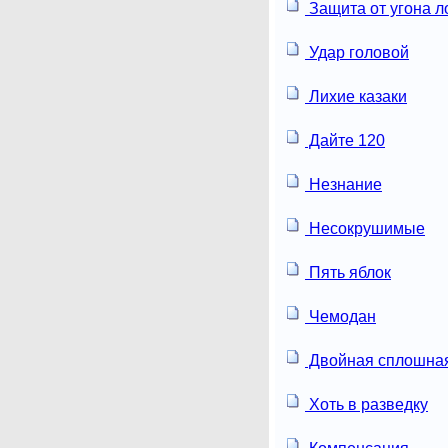
Защита от угона л
Удар головой
Лихие казаки
Дайте 120
Незнание
Несокрушимые
Пять яблок
Чемодан
Двойная сплошная
Хоть в разведку