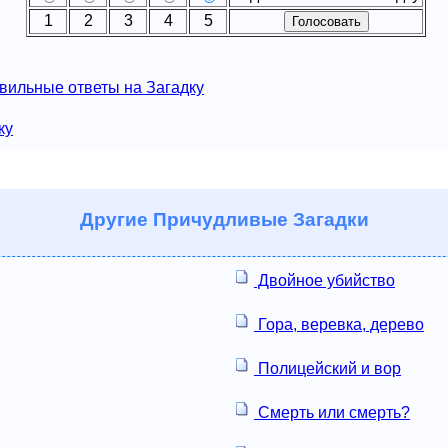
1
2
3
4
5
вильные ответы на Загадку
ку
Другие
Причудливые Загадки
Двойное убийство
Гора, веревка, дерево
Полицейский и вор
Смерть или смерть?