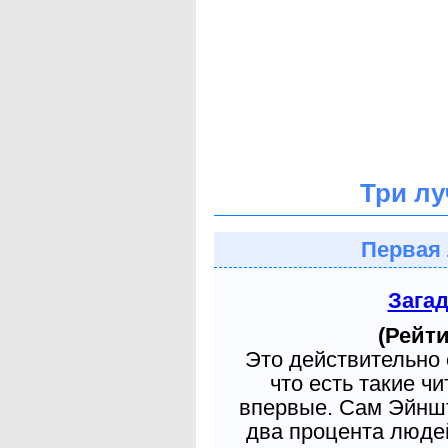
Три лу
Первая 
Зага
(Рейти
Это действительно 
что есть такие ч
впервые. Сам Эйншт
два процента людей