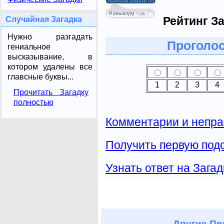
Рейтинг За
Случайная Загадка
Нужно разгадать
Проголос
гениальное
высказывание, в
котором удалены все
главсные буквы...
1
2
3
4
Прочитать Загадку
полностью
Комментарии и непра
Получить первую подс
Узнать ответ на Загад
Другие
Пр