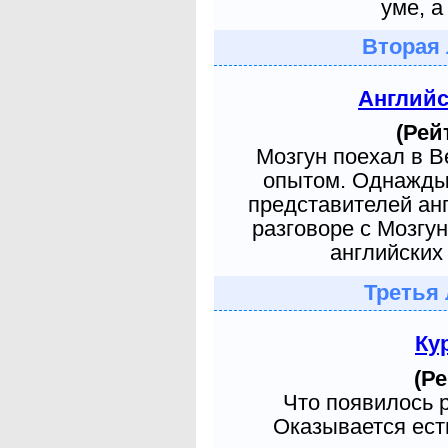
уме, а
Вторая 
Англий
(Рей
Мозгун поехал в 
опытом. Однажды 
представителей ан
разговоре с Мозгу
английских 
Третья 
Ку
(Ре
Что появилось 
Оказывается есть