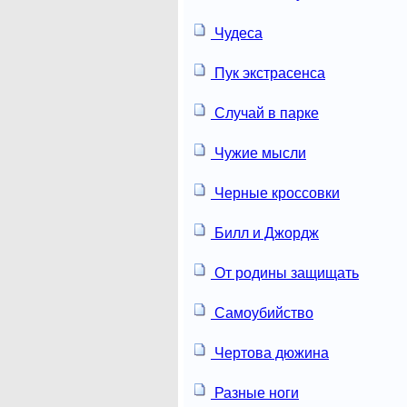
Чудеса
Пук экстрасенса
Случай в парке
Чужие мысли
Черные кроссовки
Билл и Джордж
От родины защищать
Самоубийство
Чертова дюжина
Разные ноги