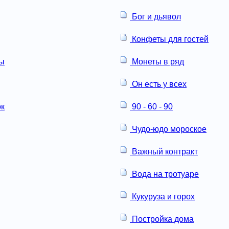
Бог и дьявол
Конфеты для гостей
ны
Монеты в ряд
Он есть у всех
ок
90 - 60 - 90
Чудо-юдо мороское
Важный контракт
Вода на тротуаре
Кукуруза и горох
Постройка дома