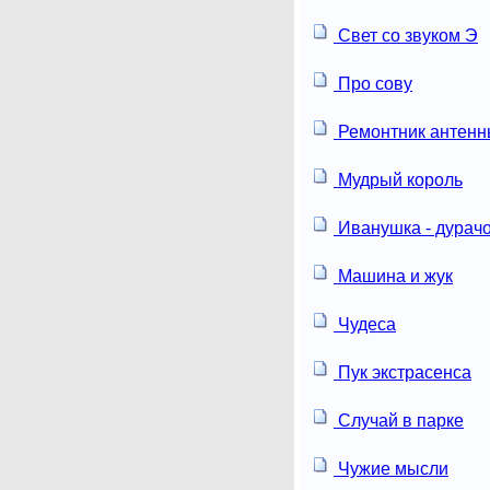
Свет со звуком Э
Про сову
Ремонтник антен
Мудрый король
Иванушка - дурач
Машина и жук
Чудеса
Пук экстрасенса
Случай в парке
Чужие мысли