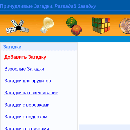
Причудливые Загадки.
Разгадай Загадку
Загадки
Добавить Загадку
Взрослые Загадки
Загадки для эрудитов
Загадки на взвешивание
Загадки с веревками
Загадки с подвохом
Загадки со спичками