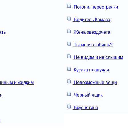
Погони, перестрелки
Водитель Камаза
ать
Жена звездочета
Ты меня любишь?
Не видим и не слышим
Кусака плавучая
янным и жидким
Невозможные вещи
ун
Черный ящик
Вкуснятина
я