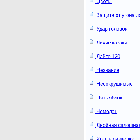
Цветы
Защита от угона л
Удар головой
Лихие казаки
Дайте 120
Незнание
Несокрушимые
Пять яблок
Чемодан
Двойная сплошная
Хоть в разведку