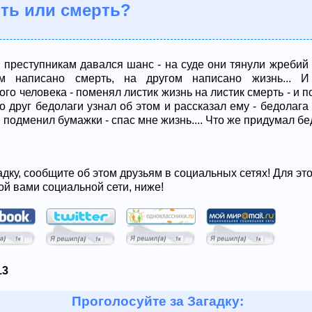
рть или смерть?
. преступникам давался шанс - на суде они тянули жребий
м написано смерть, на другом написано жизнь... 
го человека - поменял листик жизнь на листик смерть - и п
Но друг бедолаги узнал об этом и рассказал ему - бедолага
й подменил бумажки - спас мне жизнь.... Что же придумал б
адку, сообщите об этом друзьям в социальных сетях! Для эт
ой вами социальной сети, ниже!
13
Проголосуйте за Загадку: