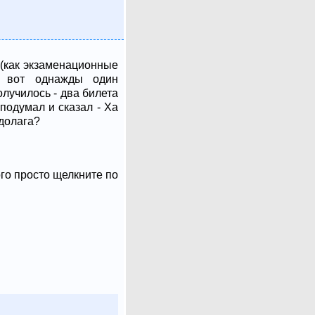
 (как экзаменационные
И вот однажды один
олучилось - два билета
 подумал и сказал - Ха
едолага?
ого просто щелкните по