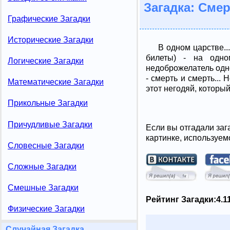
Загадка: Сме
Графические Загадки
Исторические Загадки
В одном царстве..
билеты) - на одно
Логические Загадки
недоброжелатель одно
- смерть и смерть... 
Математические Загадки
этот негодяй, которы
Прикольные Загадки
Причудливые Загадки
Если вы отгадали заг
картинке, используем
Словесные Загадки
Сложные Загадки
Смешные Загадки
Рейтинг Загадки:
4.1
Физические Загадки
Случайная Загадка