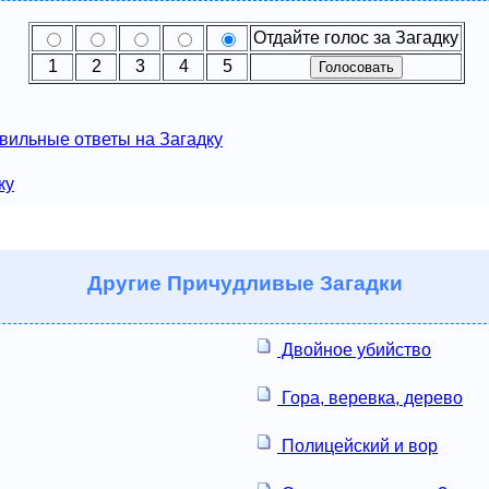
Отдайте голос за Загадку
1
2
3
4
5
вильные ответы на Загадку
ку
Другие
Причудливые Загадки
Двойное убийство
Гора, веревка, дерево
Полицейский и вор