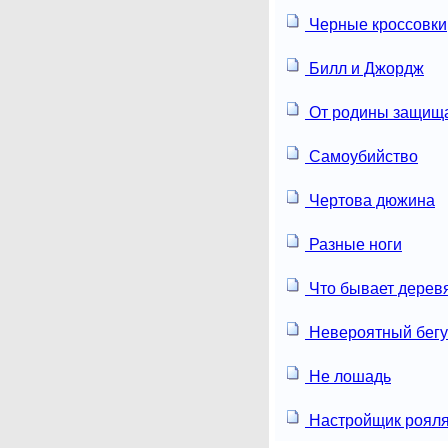
Черные кроссовки
Билл и Джордж
От родины защищ
Самоубийство
Чертова дюжина
Разные ноги
Что бывает дерев
Невероятный бег
Не лошадь
Настройщик роял