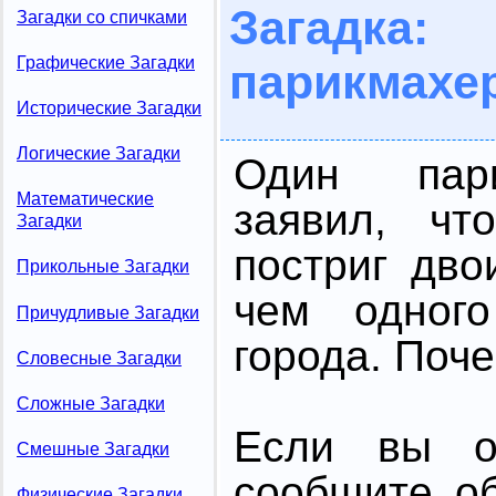
Загадка
Загадки со спичками
Графические Загадки
парикмахе
Исторические Загадки
Логические Загадки
Один пари
Математические
заявил, ч
Загадки
постриг дво
Прикольные Загадки
чем одного
Причудливые Загадки
города. Поче
Словесные Загадки
Сложные Загадки
Если вы от
Смешные Загадки
сообщите о
Физические Загадки