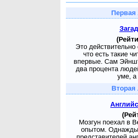
Первая 
Зага
(Рейти
Это действительно 
что есть такие ч
впервые. Сам Эйншт
два процента людей
уме, а
Вторая 
Англий
(Рей
Мозгун поехал в 
опытом. Однажды 
представителей ан