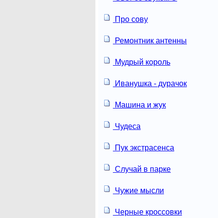
Про сову
Ремонтник антенны
Мудрый король
Иванушка - дурачок
Машина и жук
Чудеса
Пук экстрасенса
Случай в парке
Чужие мысли
Черные кроссовки