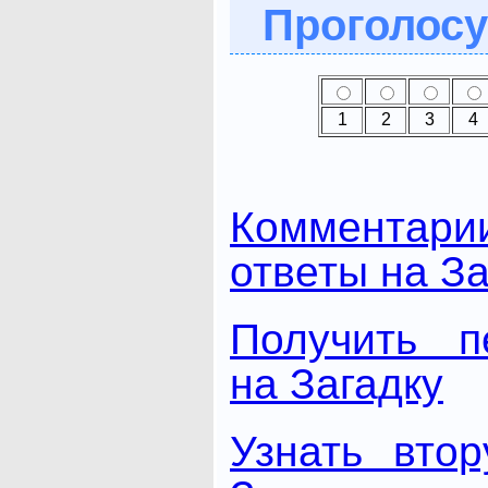
Проголосу
1
2
3
4
Комментари
ответы на За
Получить п
на Загадку
Узнать вто