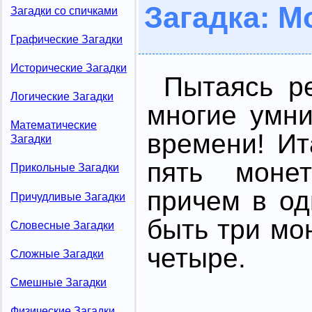
Загадка: М
Загадки со спичками
Графические Загадки
Исторические Загадки
Пытаясь р
Логические Загадки
многие умни
Математические
времени! Ит
Загадки
пять моне
Прикольные Загадки
причем в о
Причудливые Загадки
быть три мон
Словесные Загадки
четыре.
Сложные Загадки
Смешные Загадки
Физические Загадки