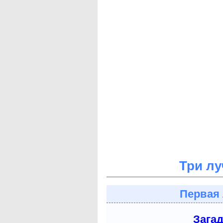
Три лу
Первая 
Зага