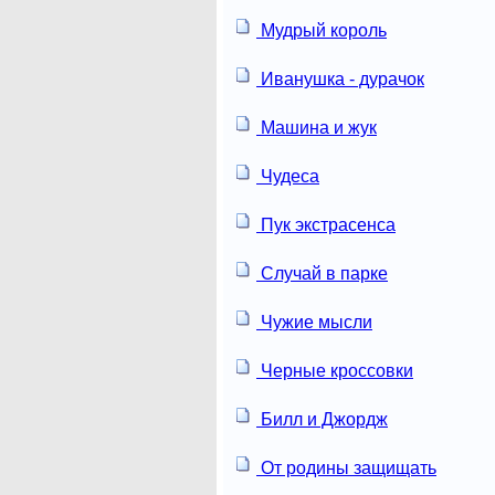
Мудрый король
Иванушка - дурачок
Машина и жук
Чудеса
Пук экстрасенса
Случай в парке
Чужие мысли
Черные кроссовки
Билл и Джордж
От родины защищать