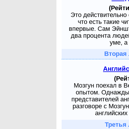
(Рейти
Это действительно 
что есть такие ч
впервые. Сам Эйншт
два процента людей
уме, а
Вторая 
Англий
(Рей
Мозгун поехал в 
опытом. Однажды 
представителей ан
разговоре с Мозгу
английских 
Третья 