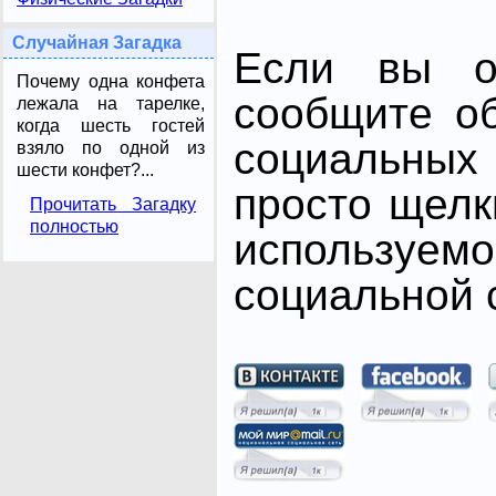
Случайная Загадка
Если вы от
Почему одна конфета
сообщите о
лежала на тарелке,
когда шесть гостей
социальных 
взяло по одной из
шести конфет?...
просто щелк
Прочитать Загадку
полностью
использ
социальной с