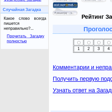
Случайная Загадка
Рейтинг За
Какое слово всегда
пишется
Проголос
неправильно?...
Прочитать Загадку
полностью
1
2
3
4
Комментарии и непра
Получить первую подс
Узнать ответ на Загад