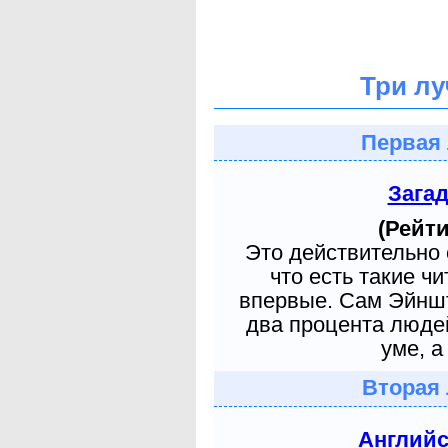
Три лу
Первая 
Зага
(Рейти
Это действительно 
что есть такие ч
впервые. Сам Эйншт
два процента людей
уме, а
Вторая 
Англий