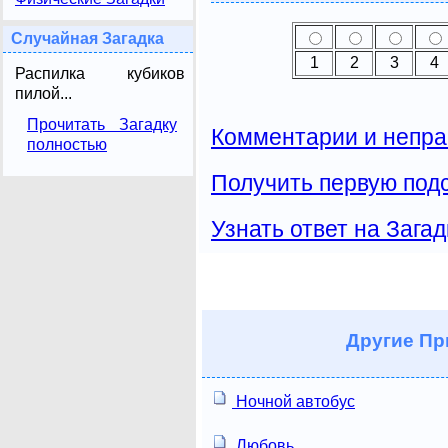
Случайная Загадка
1
2
3
4
Распилка кубиков
пилой...
Прочитать Загадку
Комментарии и непра
полностью
Получить первую подс
Узнать ответ на Загад
Другие
Пр
Ночной автобус
Любовь