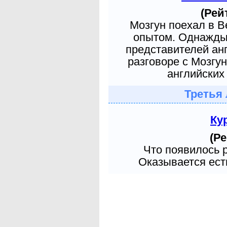
(Рей
Мозгун поехал в 
опытом. Однажды 
представителей ан
разговоре с Мозгу
английских 
Третья 
Ку
(Ре
Что появилось 
Оказывается есть