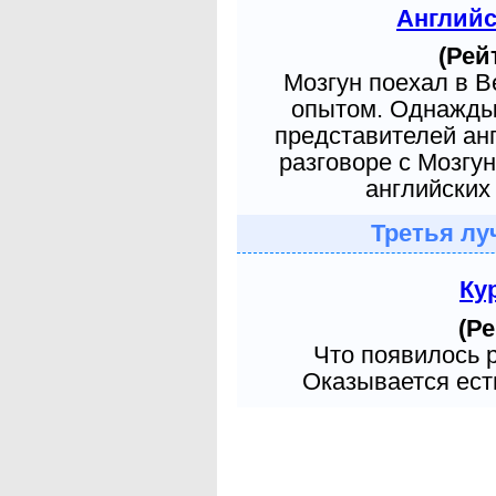
Англий
(Рей
Мозгун поехал в 
опытом. Однажды 
представителей ан
разговоре с Мозгу
английских 
Третья лу
Ку
(Ре
Что появилось 
Оказывается есть