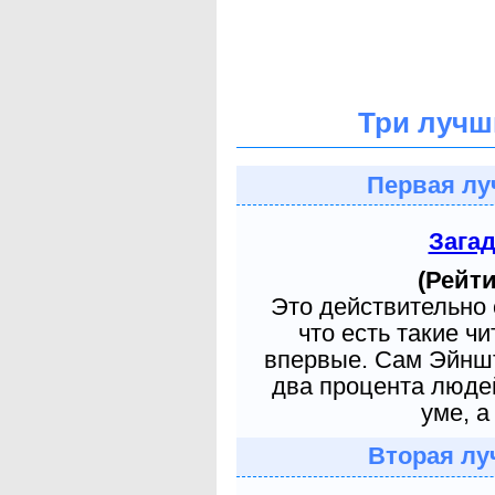
Три лучш
Первая лу
Зага
(Рейти
Это действительно 
что есть такие ч
впервые. Сам Эйншт
два процента людей
уме, а
Вторая лу