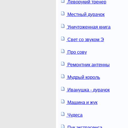
Леворукий тренер
Местный дурачок
Уничтоженная книга
Свет со звуком Э
Про сову
Ремонтник антенны
Мудрый король
Иванушка - дурачок
Машина и жук
Чудеса
Пук экстрасенса