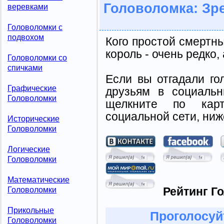
Головоломка: Зр
веревками
Головоломки с
подвохом
Кого простой смертн
король - очень редко, 
Головоломки со
спичками
Если вы отгадали го
Графические
друзьям в социальн
Головоломки
щелкните по карт
социальной сети, ниж
Исторические
Головоломки
Логические
Головоломки
Математические
Рейтинг Г
Головоломки
Прикольные
Проголосуй
Головоломки