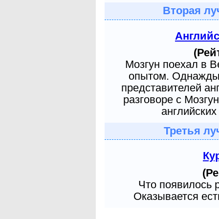
Вторая лу
Англий
(Рей
Мозгун поехал в 
опытом. Однажды 
представителей ан
разговоре с Мозгу
английских 
Третья лу
Ку
(Ре
Что появилось 
Оказывается есть