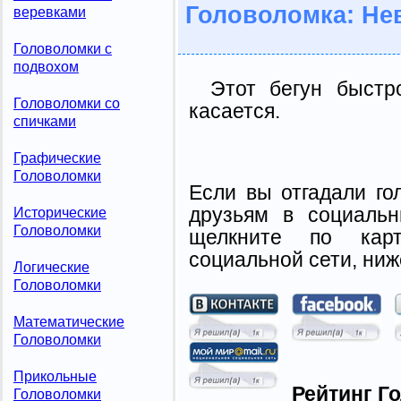
Головоломка: Не
веревками
Головоломки с
подвохом
Этот бегун быстр
Головоломки со
касается.
спичками
Графические
Головоломки
Если вы отгадали го
друзьям в социальн
Исторические
Головоломки
щелкните по карт
социальной сети, ниж
Логические
Головоломки
Математические
Головоломки
Прикольные
Рейтинг Г
Головоломки