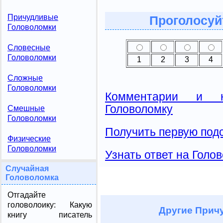
Причудливые
Проголосуй
Головоломки
Словесные
Головоломки
1
2
3
4
Сложные
Головоломки
Комментарии и н
Головоломку
Смешные
Головоломки
Получить первую подс
Физические
Головоломки
Узнать ответ на Голо
Случайная
Головоломка
Отгадайте
головолоику: Какую
Другие
Причу
книгу писатель