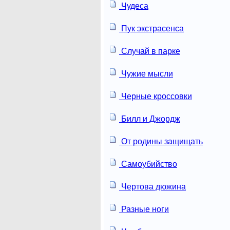
Чудеса
Пук экстрасенса
Случай в парке
Чужие мысли
Черные кроссовки
Билл и Джордж
От родины защищать
Самоубийство
Чертова дюжина
Разные ноги