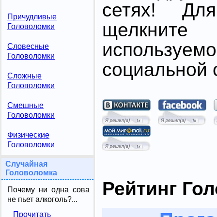
сетях! Дл
Причудливые
щелкните
Головоломки
использ
Словесные
Головоломки
социальной с
Сложные
Головоломки
Смешные
Головоломки
Физические
Головоломки
Случайная
Головоломка
Рейтинг Го
Почему ни одна сова
не пьет алкоголь?...
Прочитать