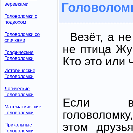
Головолом
веревками
Головоломки с
подвохом
Везёт, а не
Головоломки со
спичками
не птица Жу
Графические
Кто это или 
Головоломки
Исторические
Головоломки
Логические
Головоломки
Если в
Математические
головоломк
Головоломки
этом друзь
Прикольные
Головоломки