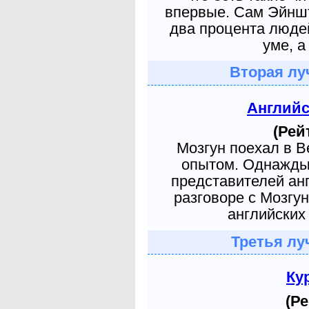
впервые. Сам Эйншт
два процента людей
уме, а
Вторая лу
Англий
(Рей
Мозгун поехал в 
опытом. Однажды 
представителей ан
разговоре с Мозгу
английских 
Третья лу
Ку
(Ре