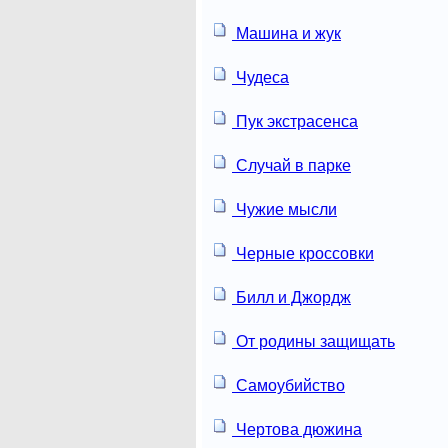
Машина и жук
Чудеса
Пук экстрасенса
Случай в парке
Чужие мысли
Черные кроссовки
Билл и Джордж
От родины защищать
Самоубийство
Чертова дюжина