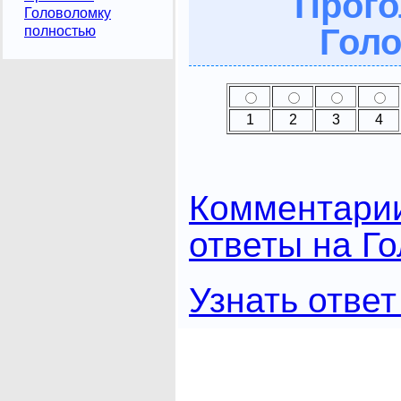
Прого
Головоломку
Голо
полностью
1
2
3
4
Комментари
ответы на Г
Узнать ответ