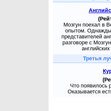
Англий
(Рей
Мозгун поехал в 
опытом. Однажды 
представителей ан
разговоре с Мозгу
английских 
Третья лу
Ку
(Ре
Что появилось 
Оказывается есть