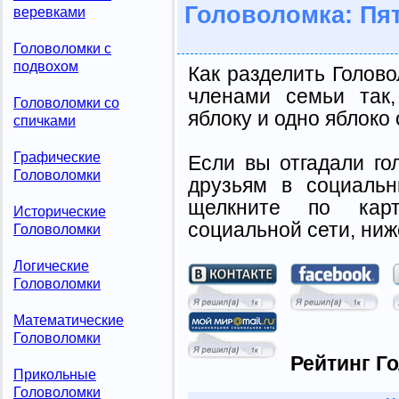
Головоломка: Пя
веревками
Головоломки с
подвохом
Как разделить Голов
членами семьи так
Головоломки со
яблоку и одно яблоко 
спичками
Графические
Если вы отгадали го
Головоломки
друзьям в социальн
щелкните по карт
Исторические
социальной сети, ниж
Головоломки
Логические
Головоломки
Математические
Головоломки
Рейтинг Г
Прикольные
Головоломки