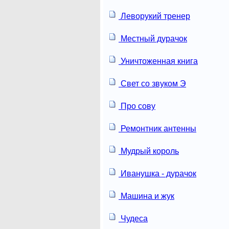
Леворукий тренер
Местный дурачок
Уничтоженная книга
Свет со звуком Э
Про сову
Ремонтник антенны
Мудрый король
Иванушка - дурачок
Машина и жук
Чудеса