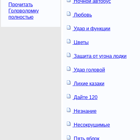
Ночной автобус
Прочитать
Головоломку
Любовь
полностью
Удар и функции
Цветы
Защита от угона лодки
Удар головой
Лихие казаки
Дайте 120
Незнание
Несокрушимые
Пять яблок