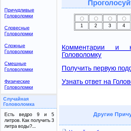
Проголосуй
Причудливые
Головоломки
1
2
3
4
Словесные
Головоломки
Сложные
Комментарии и н
Головоломки
Головоломку
Смешные
Получить первую подс
Головоломки
Узнать ответ на Голо
Физические
Головоломки
Случайная
Головоломка
Другие
Причу
Есть ведро 9 и 5
литров. Как получить 3
литра воды?...