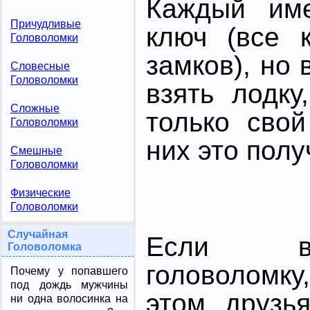
Каждый име
Причудливые
ключ (все 
Головоломки
замков), но 
Словесные
Головоломки
взять лодку
Сложные
только сво
Головоломки
них это полу
Смешные
Головоломки
Физические
Головоломки
Случайная
Если в
Головоломка
головоломк
Почему у попавшего
под дождь мужчины
этом друзь
ни одна волосинка на