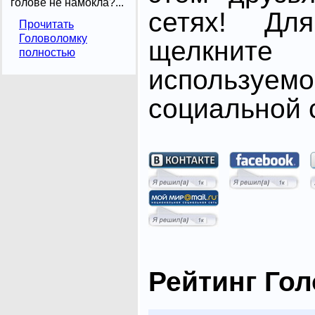
голове не намокла?...
сетях! Дл
Прочитать
Головоломку
щелкните
полностью
использ
социальной с
Рейтинг Го