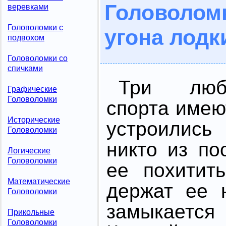
Головолом
веревками
Головоломки с
угона лодк
подвохом
Головоломки со
спичками
Три люб
Графические
Головоломки
спорта имею
Исторические
устроились
Головоломки
никто из по
Логические
Головоломки
ее похитит
Математические
держат ее 
Головоломки
замыкается
Прикольные
Головоломки