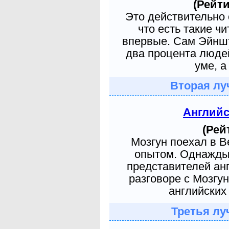
(Рейти
Это действительно 
что есть такие ч
впервые. Сам Эйншт
два процента людей
уме, а
Вторая лу
Англий
(Рей
Мозгун поехал в 
опытом. Однажды 
представителей ан
разговоре с Мозгу
английских 
Третья лу