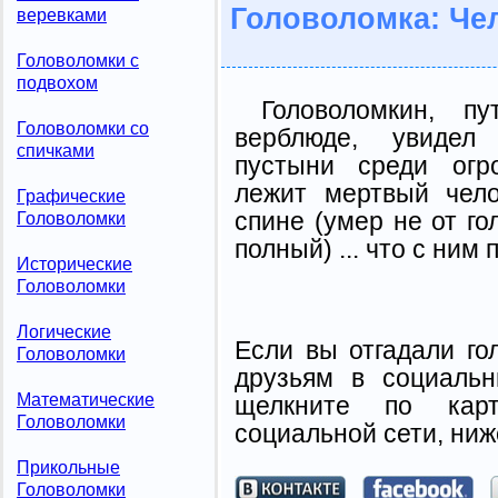
Головоломка: Че
веревками
Головоломки с
подвохом
Головоломкин, п
Головоломки со
верблюде, увидел
спичками
пустыни среди огро
лежит мертвый чел
Графические
спине (умер не от гол
Головоломки
полный) ... что с ним
Исторические
Головоломки
Логические
Если вы отгадали го
Головоломки
друзьям в социальн
Математические
щелкните по карт
Головоломки
социальной сети, ниж
Прикольные
Головоломки