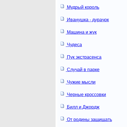
Мудрый король
Иванушка - дурачок
Машина и жук
Чудеса
Пук экстрасенса
Случай в парке
Чужие мысли
Черные кроссовки
Билл и Джордж
От родины защищать