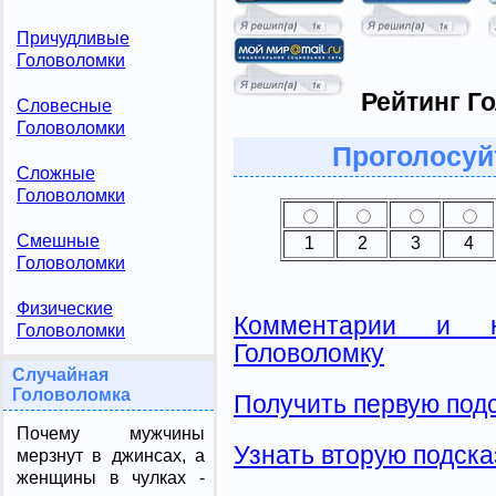
Причудливые
Головоломки
Рейтинг Г
Словесные
Головоломки
Проголосуй
Сложные
Головоломки
Смешные
1
2
3
4
Головоломки
Физические
Комментарии и н
Головоломки
Головоломку
Случайная
Головоломка
Получить первую подс
Почему мужчины
Узнать вторую подска
мерзнут в джинсах, а
женщины в чулках -