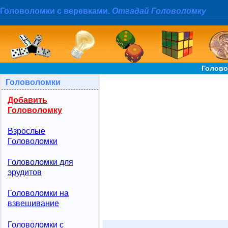
Головоломки с веревками.
Отгадай Головоломку
Голово
Головоломки
Добавить
Головоломку
Взрослые
Головоломки
Головоломки для
эрудитов
Головоломки на
взвешивание
Головоломки с