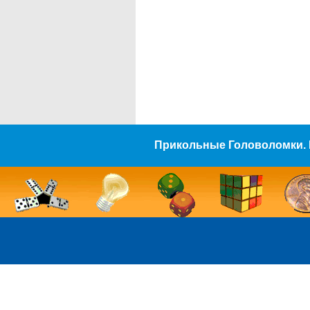
Прикольные Головоломки. 