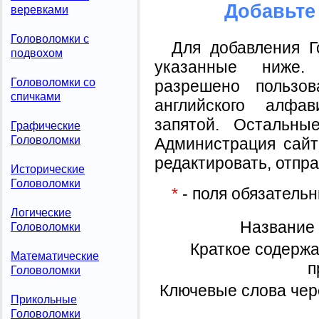
Добавьте 
веревками
Головоломки с
Для добавления Г
подвохом
указанные ниже.
Головоломки со
разрешено пользов
спичками
английского алфа
запятой. Остальны
Графические
Головоломки
Администрация сайт
редактировать, отпр
Исторические
Головоломки
*
- поля обязательн
Логические
Название 
Головоломки
Краткое содержа
Математические
п
Головоломки
Ключевые слова чер
Прикольные
Головоломки