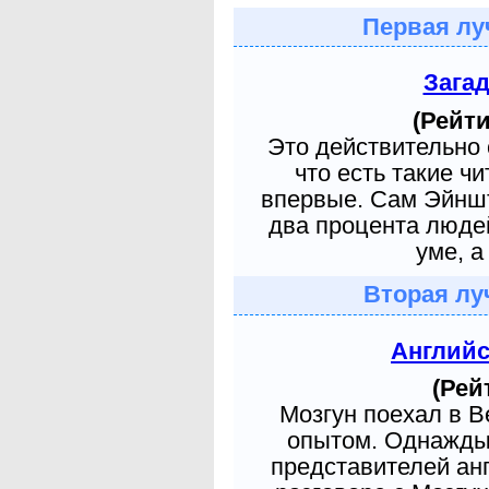
Первая лу
Зага
(Рейти
Это действительно 
что есть такие ч
впервые. Сам Эйншт
два процента людей
уме, а
Вторая лу
Англий
(Рей
Мозгун поехал в 
опытом. Однажды 
представителей ан