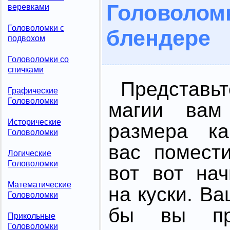
Головол
веревками
Головоломки с
блендере
подвохом
Головоломки со
спичками
Представьт
Графические
Головоломки
магии вам
Исторические
размера ка
Головоломки
вас помест
Логические
Головоломки
вот вот на
Математические
на куски. В
Головоломки
бы вы пр
Прикольные
Головоломки