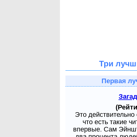
Три лучш
Первая лу
Зага
(Рейти
Это действительно 
что есть такие ч
впервые. Сам Эйншт
два процента людей