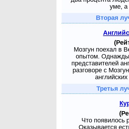
уме, а
Вторая лу
Англий
(Рей
Мозгун поехал в 
опытом. Однажды 
представителей ан
разговоре с Мозгу
английских 
Третья лу
Ку
(Ре
Что появилось 
Оказывается есть