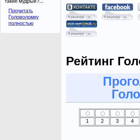
такие мудрые?...
Прочитать
Головоломку
полностью
Рейтинг Го
Прого
Голо
1
2
3
4