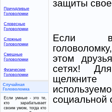
защиты свое
Причудливые
Головоломки
Словесные
Головоломки
Если в
Сложные
Головоломки
головоломк
Смешные
этом друзь
Головоломки
сетях! Дл
Физические
Головоломки
щелкните
Случайная
использ
Головоломка
социальной с
Если умные - это те,
кто зарабатывает
своим умом, тогда кто