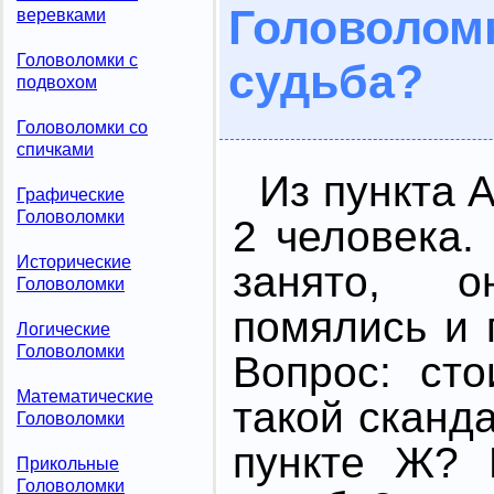
Головолом
веревками
Головоломки с
судьба?
подвохом
Головоломки со
спичками
Из пункта 
Графические
Головоломки
2 человека.
Исторические
занято, 
Головоломки
помялись и 
Логические
Головоломки
Вопрос: ст
Математические
такой сканд
Головоломки
пункте Ж? 
Прикольные
Головоломки