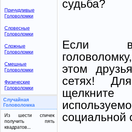
судьба?
Причудливые
Головоломки
Словесные
Головоломки
Если в
Сложные
Головоломки
головоломк
Смешные
этом друзь
Головоломки
сетях! Дл
Физические
Головоломки
щелкните
Случайная
использ
Головоломка
социальной с
Из шести спичек
получить пять
квадратов...