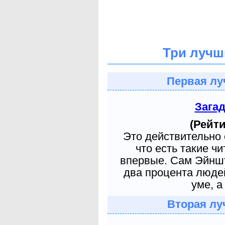
Три лучш
Первая лу
Зага
(Рейти
Это действительно 
что есть такие ч
впервые. Сам Эйншт
два процента людей
уме, а
Вторая лу