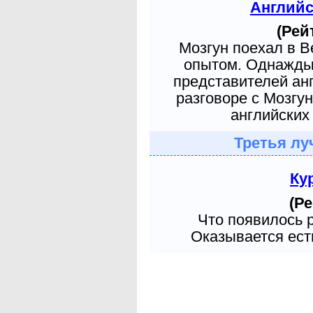
Англий
(Рей
Мозгун поехал в 
опытом. Однажды 
представителей ан
разговоре с Мозгу
английских 
Третья лу
Ку
(Ре
Что появилось 
Оказывается есть