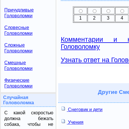
Причудливые
Головоломки
1
2
3
4
Словесные
Головоломки
Комментарии и н
Сложные
Головоломку
Головоломки
Узнать ответ на Голо
Смешные
Головоломки
Физические
Головоломки
Другие
Сме
Случайная
Головоломка
Снеговик и дети
С какой скоростью
должна бежать
Учения
собака, чтобы не