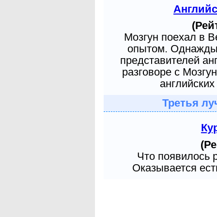
Англий
(Рей
Мозгун поехал в 
опытом. Однажды 
представителей ан
разговоре с Мозгу
английских 
Третья лу
Ку
(Ре
Что появилось 
Оказывается есть