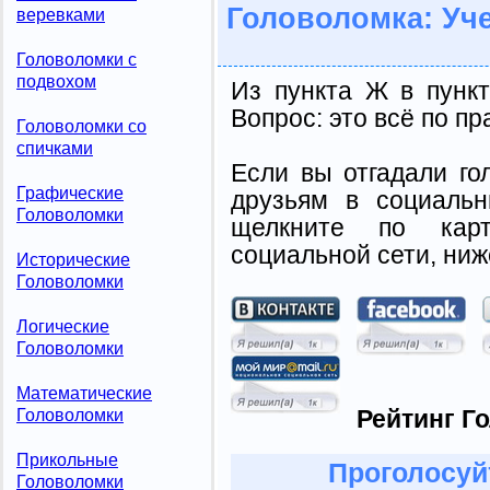
Головоломка: Уч
веревками
Головоломки с
подвохом
Из пункта Ж в пунк
Вопрос: это всё по п
Головоломки со
спичками
Если вы отгадали го
Графические
друзьям в социальн
Головоломки
щелкните по карт
социальной сети, ниж
Исторические
Головоломки
Логические
Головоломки
Математические
Рейтинг Г
Головоломки
Прикольные
Проголосуй
Головоломки